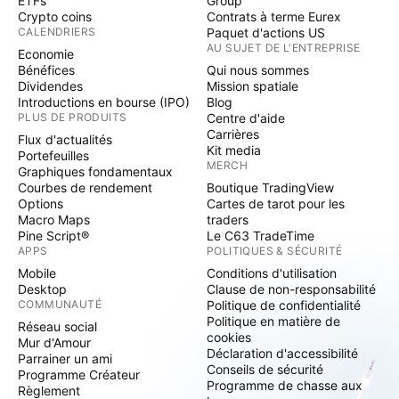
ETFs
Group
Crypto coins
Contrats à terme Eurex
CALENDRIERS
Paquet d'actions US
AU SUJET DE L'ENTREPRISE
Economie
Bénéfices
Qui nous sommes
Dividendes
Mission spatiale
Introductions en bourse (IPO)
Blog
PLUS DE PRODUITS
Centre d'aide
Carrières
Flux d'actualités
Kit media
Portefeuilles
MERCH
Graphiques fondamentaux
Courbes de rendement
Boutique TradingView
Options
Cartes de tarot pour les
Macro Maps
traders
Pine Script®
Le C63 TradeTime
APPS
POLITIQUES & SÉCURITÉ
Mobile
Conditions d'utilisation
Desktop
Clause de non-responsabilité
COMMUNAUTÉ
Politique de confidentialité
Politique en matière de
Réseau social
cookies
Mur d'Amour
Déclaration d'accessibilité
Parrainer un ami
Conseils de sécurité
Programme Créateur
Programme de chasse aux
Règlement