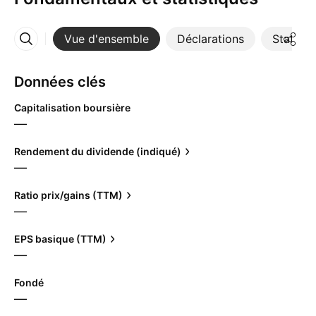
Vue d'ensemble
Déclarations
Statisti
Plus
Données clés
Capitalisation boursière
—
Rendement du dividende (indiqué)
—
Ratio prix/gains (TTM)
—
EPS basique (TTM)
—
Fondé
—