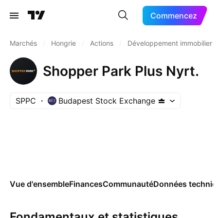
Commencez
Marchés
/
Hongrie
/
Actions
/
Développement immobilier
Shopper Park Plus Nyrt.
SPPC
Budapest Stock Exchange
Vue d'ensemble
Finances
Communauté
Données techniq
Fondamentaux et statistiques