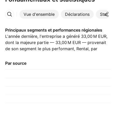
Vue d'ensemble
Déclarations
Statisti
Plus
Principaux segments et performances régionales
L'année dernière, l'entreprise a généré ‪33,00 M‬ EUR,
dont la majeure partie — ‪33,00 M‬ EUR — provenait
de son segment le plus performant, Rental, par
rapport à ‪24,18 M‬ EUR l'année précédente. La plus
grande contribution est venue de Hongrie, qui a
Par source
représenté ‪28,11 M‬ EUR l'année dernière, avec
‪26,53 M‬ EUR l'année précédente.