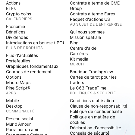
Actions
Contrats à terme de CME
ETFs
Group
Crypto coins
Contrats à terme Eurex
CALENDRIERS
Paquet d'actions US
AU SUJET DE L'ENTREPRISE
Economie
Bénéfices
Qui nous sommes
Dividendes
Mission spatiale
Introductions en bourse (IPO)
Blog
PLUS DE PRODUITS
Centre d'aide
Carrières
Flux d'actualités
Kit media
Portefeuilles
MERCH
Graphiques fondamentaux
Courbes de rendement
Boutique TradingView
Options
Cartes de tarot pour les
Macro Maps
traders
Pine Script®
Le C63 TradeTime
APPS
POLITIQUES & SÉCURITÉ
Mobile
Conditions d'utilisation
Desktop
Clause de non-responsabilité
COMMUNAUTÉ
Politique de confidentialité
Politique en matière de
Réseau social
cookies
Mur d'Amour
Déclaration d'accessibilité
Parrainer un ami
Conseils de sécurité
Programme Créateur