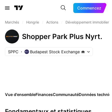
Commencez
Marchés
/
Hongrie
/
Actions
/
Développement immobilier
Shopper Park Plus Nyrt.
SPPC
Budapest Stock Exchange
Vue d'ensemble
Finances
Communauté
Données techniq
Fondamentaux et statistiques