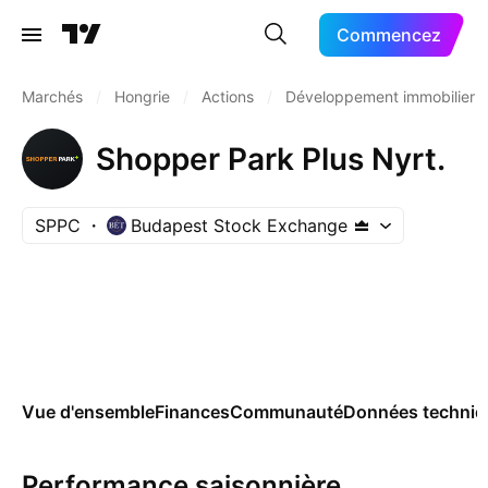
Commencez
Marchés
/
Hongrie
/
Actions
/
Développement immobilier
Shopper Park Plus Nyrt.
SPPC
Budapest Stock Exchange
Vue d'ensemble
Finances
Communauté
Données techniq
Performance saisonnière