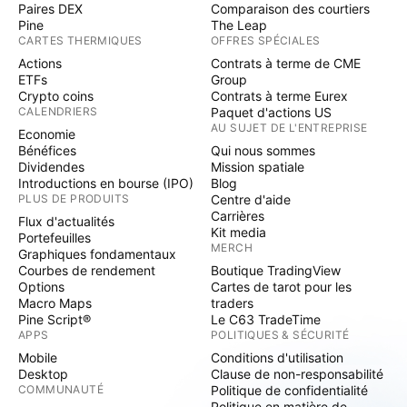
Paires DEX
Comparaison des courtiers
Pine
The Leap
CARTES THERMIQUES
OFFRES SPÉCIALES
Actions
Contrats à terme de CME
ETFs
Group
Crypto coins
Contrats à terme Eurex
CALENDRIERS
Paquet d'actions US
AU SUJET DE L'ENTREPRISE
Economie
Bénéfices
Qui nous sommes
Dividendes
Mission spatiale
Introductions en bourse (IPO)
Blog
PLUS DE PRODUITS
Centre d'aide
Carrières
Flux d'actualités
Kit media
Portefeuilles
MERCH
Graphiques fondamentaux
Courbes de rendement
Boutique TradingView
Options
Cartes de tarot pour les
Macro Maps
traders
Pine Script®
Le C63 TradeTime
APPS
POLITIQUES & SÉCURITÉ
Mobile
Conditions d'utilisation
Desktop
Clause de non-responsabilité
COMMUNAUTÉ
Politique de confidentialité
Politique en matière de