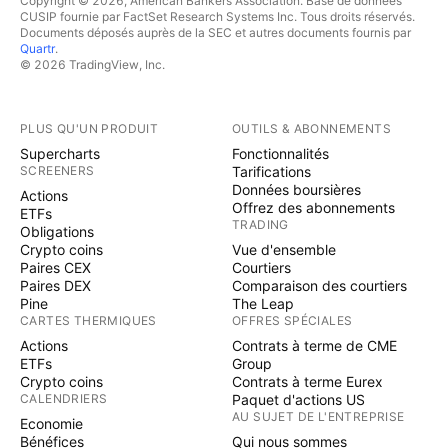
Copyright © 2026, American Bankers Association. Base de données
CUSIP fournie par FactSet Research Systems Inc. Tous droits réservés.
Documents déposés auprès de la SEC et autres documents fournis par
Quartr
.
© 2026 TradingView, Inc.
PLUS QU'UN PRODUIT
OUTILS & ABONNEMENTS
Supercharts
Fonctionnalités
SCREENERS
Tarifications
Données boursières
Actions
Offrez des abonnements
ETFs
TRADING
Obligations
Crypto coins
Vue d'ensemble
Paires CEX
Courtiers
Paires DEX
Comparaison des courtiers
Pine
The Leap
CARTES THERMIQUES
OFFRES SPÉCIALES
Actions
Contrats à terme de CME
ETFs
Group
Crypto coins
Contrats à terme Eurex
CALENDRIERS
Paquet d'actions US
AU SUJET DE L'ENTREPRISE
Economie
Bénéfices
Qui nous sommes