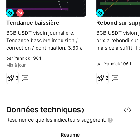
S
h
Tendance baissière
o
Rebond sur sup
r
BGB USDT visoin journalière.
BGB USDT vision jo
t
Tendance bassière impulsion /
prix a rebondi sur
correction / continuation. 3.30 a
mais cela suffit-il
surveiller (selon moi) Vous voulez
J'explique mon poi
par Yannick1961
en savoir plus ? Pour celles et
où vous savez Sans
par Yannick1961
Mis à jour
ceux qui souhaitent analyser la
sans filtre.
structure plus en détail, tout est
3
2
détaillé dans mon contenu
habituel. (short) ⚠️ Sans conseil,
sans filt
Données
techniques
Résumer ce que les indicateurs
suggèrent.
Résumé