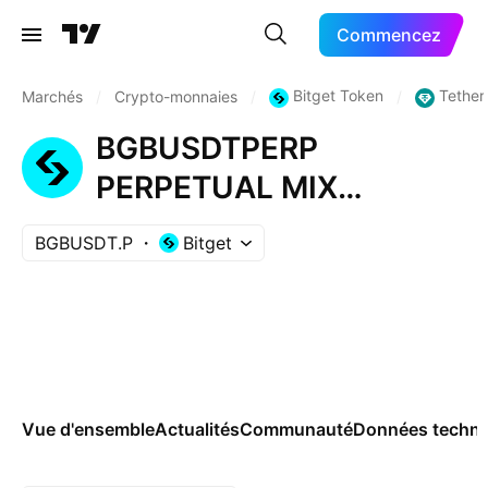
Commencez
Bitget Token
Tether
Marchés
/
Crypto-monnaies
/
/
BGBUSDTPERP
PERPETUAL MIX
CONTRACT
BGBUSDT.P
Bitget
Vue d'ensemble
Actualités
Communauté
Données techni