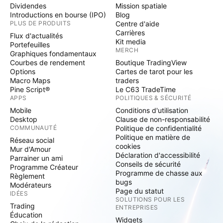
Dividendes
Mission spatiale
Introductions en bourse (IPO)
Blog
PLUS DE PRODUITS
Centre d'aide
Carrières
Flux d'actualités
Kit media
Portefeuilles
MERCH
Graphiques fondamentaux
Courbes de rendement
Boutique TradingView
Options
Cartes de tarot pour les
Macro Maps
traders
Pine Script®
Le C63 TradeTime
APPS
POLITIQUES & SÉCURITÉ
Mobile
Conditions d'utilisation
Desktop
Clause de non-responsabilité
COMMUNAUTÉ
Politique de confidentialité
Politique en matière de
Réseau social
cookies
Mur d'Amour
Déclaration d'accessibilité
Parrainer un ami
Conseils de sécurité
Programme Créateur
Programme de chasse aux
Règlement
bugs
Modérateurs
Page du statut
IDÉES
SOLUTIONS POUR LES
Trading
ENTREPRISES
Éducation
Widgets