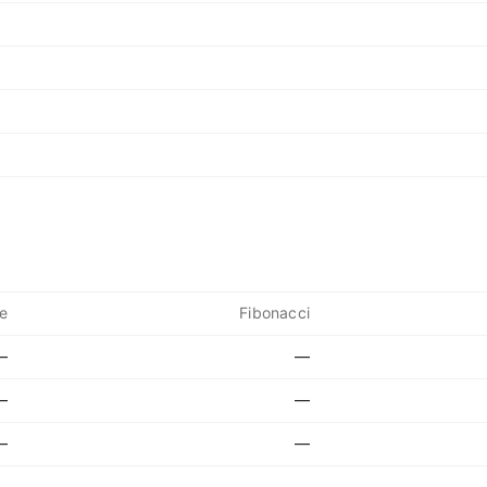
e
Fibonacci
—
—
—
—
—
—
—
—