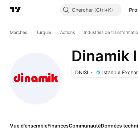
Chercher
Pro
Marchés
/
Turquie
/
Actions
/
Industries de transformati
DNISI
Istanbul Excha
Vue d'ensemble
Finances
Communauté
Données techn