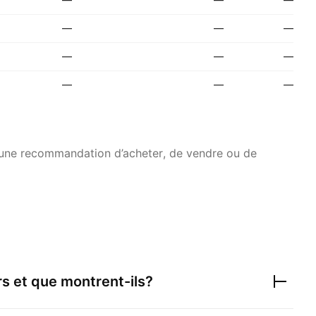
—
—
—
—
—
—
—
—
—
s une recommandation d’acheter, de vendre ou de
rs et que montrent-ils?