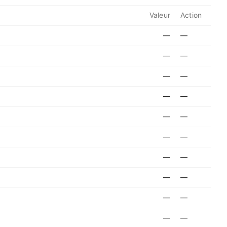
Valeur
Action
—
—
—
—
—
—
—
—
—
—
—
—
—
—
—
—
—
—
—
—