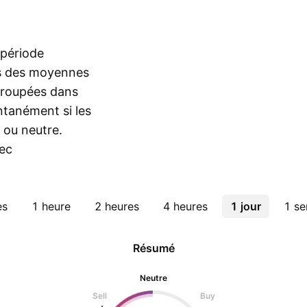
 période
es des moyennes
egroupées dans
ntanément si les
 ou neutre.
ec
es
1 heure
2 heures
4 heures
1 jour
1 s
Résumé
Neutre
Sell
Buy