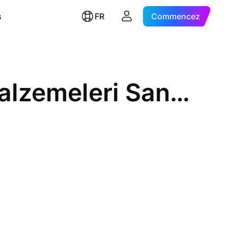
s
FR
Commencez
Dinamik Isi Makina Yalitim Malzemeleri Sanayi ve Ticaret AS