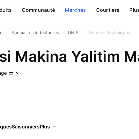
duits
Communauté
Marchés
Courtiers
Plu
on
/
Spécialités Industrielles
/
DNISI
/
Données techniques
nge
iques
Saisonniers
Plus