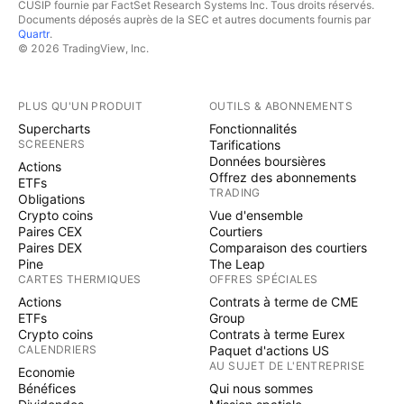
CUSIP fournie par FactSet Research Systems Inc. Tous droits réservés.
Documents déposés auprès de la SEC et autres documents fournis par
Quartr
.
© 2026 TradingView, Inc.
PLUS QU'UN PRODUIT
OUTILS & ABONNEMENTS
Supercharts
Fonctionnalités
SCREENERS
Tarifications
Données boursières
Actions
Offrez des abonnements
ETFs
TRADING
Obligations
Crypto coins
Vue d'ensemble
Paires CEX
Courtiers
Paires DEX
Comparaison des courtiers
Pine
The Leap
CARTES THERMIQUES
OFFRES SPÉCIALES
Actions
Contrats à terme de CME
ETFs
Group
Crypto coins
Contrats à terme Eurex
CALENDRIERS
Paquet d'actions US
AU SUJET DE L'ENTREPRISE
Economie
Bénéfices
Qui nous sommes