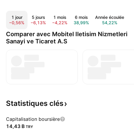
1 jour
5 jours
1 mois
6 mois
Année écoulée
1
−0,56%
−6,13%
−4,22%
38,99%
54,22%
8
Comparer avec Mobitel Iletisim Nizmetleri
Sanayi ve Ticaret A.S
Statistiques
clés
Capitalisation boursière
‪14,43 B‬
TRY