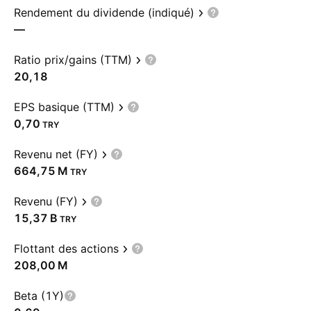
Rendement du dividende (indiqué)
—
Ratio prix/gains (TTM)
20,18
EPS basique (TTM)
0,70
TRY
Revenu net (FY)
‪664,75 M‬
TRY
Revenu (FY)
‪15,37 B‬
TRY
Flottant des actions
‪208,00 M‬
Beta (1Y)