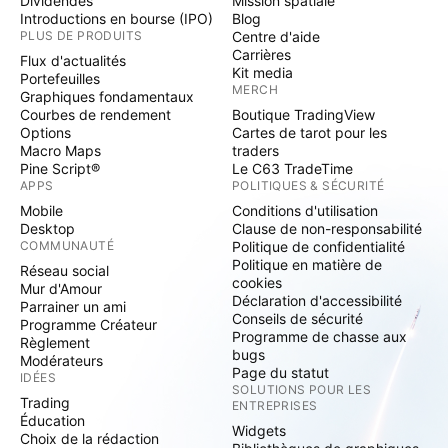
Dividendes
Mission spatiale
Introductions en bourse (IPO)
Blog
PLUS DE PRODUITS
Centre d'aide
Carrières
Flux d'actualités
Kit media
Portefeuilles
MERCH
Graphiques fondamentaux
Courbes de rendement
Boutique TradingView
Options
Cartes de tarot pour les
Macro Maps
traders
Pine Script®
Le C63 TradeTime
APPS
POLITIQUES & SÉCURITÉ
Mobile
Conditions d'utilisation
Desktop
Clause de non-responsabilité
COMMUNAUTÉ
Politique de confidentialité
Politique en matière de
Réseau social
cookies
Mur d'Amour
Déclaration d'accessibilité
Parrainer un ami
Conseils de sécurité
Programme Créateur
Programme de chasse aux
Règlement
bugs
Modérateurs
Page du statut
IDÉES
SOLUTIONS POUR LES
Trading
ENTREPRISES
Éducation
Widgets
Choix de la rédaction