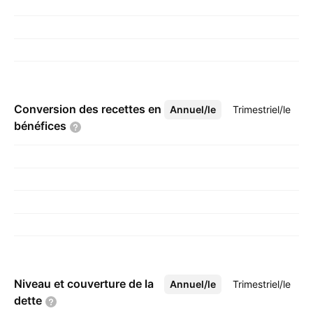
Conversion des recettes en
Annuel/le
Plus
Trimestriel/le
bénéfices
Niveau et couverture de la
Annuel/le
Plus
Trimestriel/le
dette