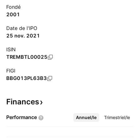
Fondé
2001
Date de l'IPO
25 nov. 2021
ISIN
TREMBTL00025
FIGI
BBG013PL63B3
Finances
Performance
Annuel/le
Plus
Trimestriel/le