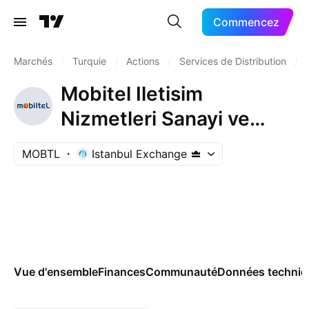
Commencez
Marchés
/
Turquie
/
Actions
/
Services de Distribution
/
Mobitel Iletisim
Nizmetleri Sanayi ve
Ticaret A.S
MOBTL
Istanbul Exchange
Vue d'ensemble
Finances
Communauté
Données techniq