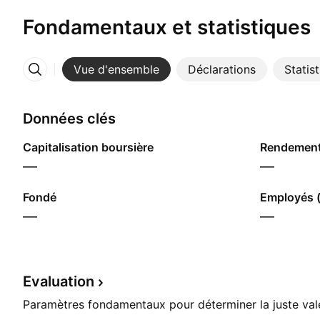
Fondamentaux et statistiques
Vue d'ensemble
Déclarations
Statis
Plus
Données clés
Capitalisation boursière
Rendement 
—
—
Fondé
Employés (
—
—
Evaluation
Paramètres fondamentaux pour déterminer la juste vale