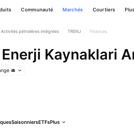
duits
Communauté
Marchés
Courtiers
Plu
Activités pétrolières intégrées
/
TRENJ
/
Finances
ange
iques
Saisonniers
ETFs
Plus