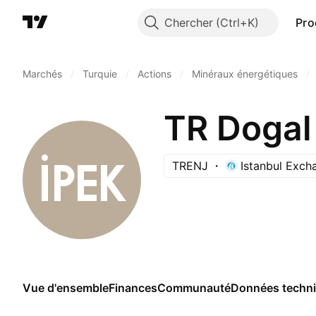
Chercher
Pro
Marchés
/
Turquie
/
Actions
/
Minéraux énergétiques
/
TRENJ
Istanbul Exch
Vue d'ensemble
Finances
Communauté
Données techn