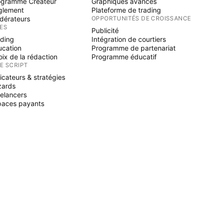
ogramme Créateur
Graphiques avancés
glement
Plateforme de trading
dérateurs
OPPORTUNITÉS DE CROISSANCE
ÉES
Publicité
ading
Intégration de courtiers
ucation
Programme de partenariat
ix de la rédaction
Programme éducatif
NE SCRIPT
icateurs & stratégies
zards
elancers
paces payants