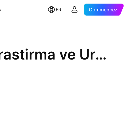
s
FR
Commencez
TR Dogal Enerji Kaynaklari Arastirma ve Uretim Anonim Sirketi