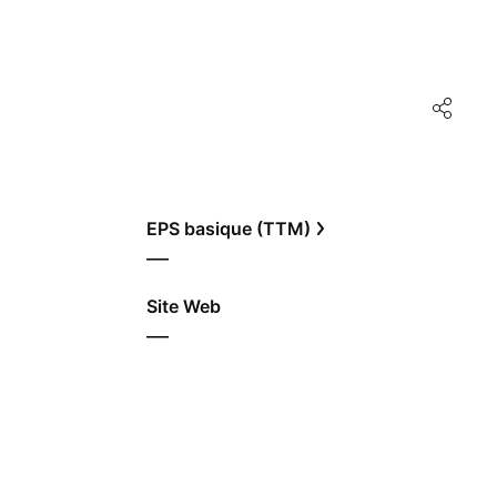
EPS basique (TTM)
—
Site Web
—