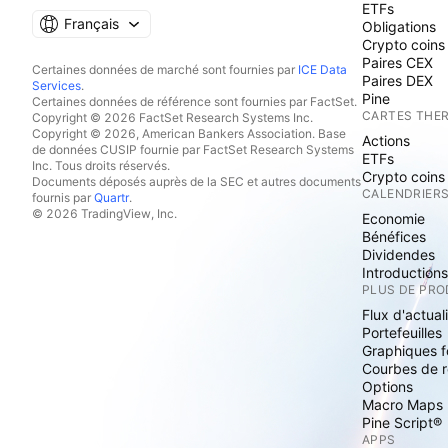
ETFs
Français
Obligations
Crypto coins
Paires CEX
Certaines données de marché sont fournies par
ICE Data
Paires DEX
Services
.
Pine
Certaines données de référence sont fournies par FactSet.
CARTES THE
Copyright © 2026 FactSet Research Systems Inc.
Copyright © 2026, American Bankers Association. Base
Actions
de données CUSIP fournie par FactSet Research Systems
ETFs
Inc. Tous droits réservés.
Crypto coins
Documents déposés auprès de la SEC et autres documents
CALENDRIER
fournis par
Quartr
.
© 2026 TradingView, Inc.
Economie
Bénéfices
Dividendes
Introduction
PLUS DE PRO
Flux d'actual
Portefeuilles
Graphiques 
Courbes de 
Options
Macro Maps
Pine Script®
APPS