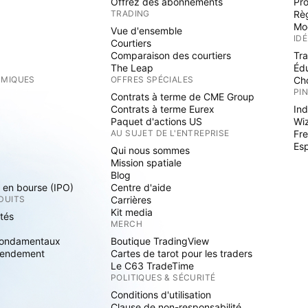
Offrez des abonnements
Pr
TRADING
Rè
Mo
Vue d'ensemble
ID
Courtiers
Comparaison des courtiers
Tr
The Leap
Éd
RMIQUES
OFFRES SPÉCIALES
Cho
PI
Contrats à terme de CME Group
Contrats à terme Eurex
Ind
Paquet d'actions US
Wi
S
AU SUJET DE L'ENTREPRISE
Fre
Es
Qui nous sommes
Mission spatiale
Blog
s en bourse (IPO)
Centre d'aide
DUITS
Carrières
Kit media
ités
MERCH
fondamentaux
Boutique TradingView
rendement
Cartes de tarot pour les traders
Le C63 TradeTime
POLITIQUES & SÉCURITÉ
Conditions d'utilisation
Clause de non-responsabilité