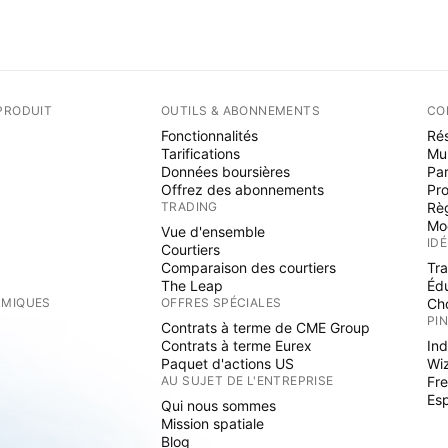
PRODUIT
OUTILS & ABONNEMENTS
CO
Fonctionnalités
Rés
Tarifications
Mu
Données boursières
Par
Offrez des abonnements
Pr
TRADING
Rè
Mo
Vue d'ensemble
ID
Courtiers
Comparaison des courtiers
Tr
The Leap
Éd
RMIQUES
OFFRES SPÉCIALES
Cho
PI
Contrats à terme de CME Group
Contrats à terme Eurex
Ind
Paquet d'actions US
Wi
S
AU SUJET DE L'ENTREPRISE
Fre
Es
Qui nous sommes
Mission spatiale
Blog