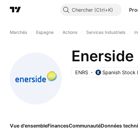
Chercher
Pro
Marchés
/
Espagne
/
Actions
/
Services Industriels
/
I
Enerside
ENRS
Spanish Stock
Vue d'ensemble
Finances
Communauté
Données techn