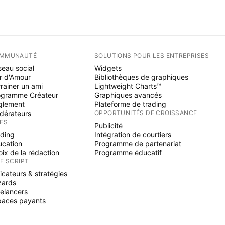
MMUNAUTÉ
SOLUTIONS POUR LES ENTREPRISES
eau social
Widgets
r d'Amour
Bibliothèques de graphiques
rainer un ami
Lightweight Charts™
ogramme Créateur
Graphiques avancés
glement
Plateforme de trading
dérateurs
OPPORTUNITÉS DE CROISSANCE
ÉES
Publicité
ading
Intégration de courtiers
ucation
Programme de partenariat
ix de la rédaction
Programme éducatif
NE SCRIPT
icateurs & stratégies
zards
elancers
paces payants