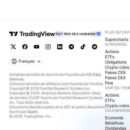
PLUS QU'UN 
FAIT PAR DES HUMAINS
Supercharts
SCREENERS
Actions
ETFs
Français
Obligations
Crypto coins
Paires CEX
Certaines données de marché sont fournies par
ICE Data
Paires DEX
Services
.
Pine
Certaines données de référence sont fournies par FactSet.
CARTES THE
Copyright © 2026 FactSet Research Systems Inc.
Copyright © 2026, American Bankers Association. Base
Actions
de données CUSIP fournie par FactSet Research Systems
ETFs
Inc. Tous droits réservés.
Crypto coins
Documents déposés auprès de la SEC et autres documents
CALENDRIER
fournis par
Quartr
.
© 2026 TradingView, Inc.
Economie
Bénéfices
Dividendes