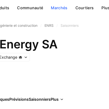
duits
Communauté
Marchés
Courtiers
Plu
ngénierie et construction
/
ENRS
/
Saisonniers
 Energy SA
 Exchange
iques
Prévisions
Saisonniers
Plus