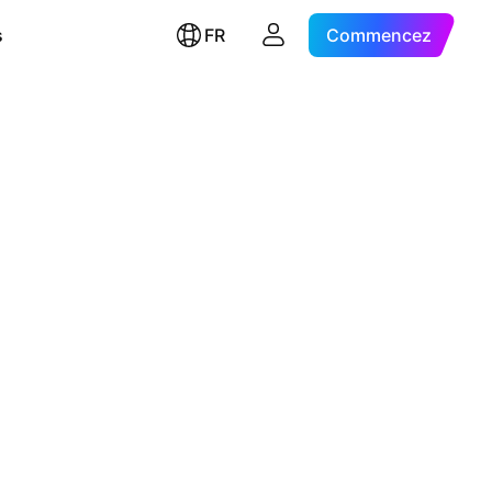
s
FR
Commencez