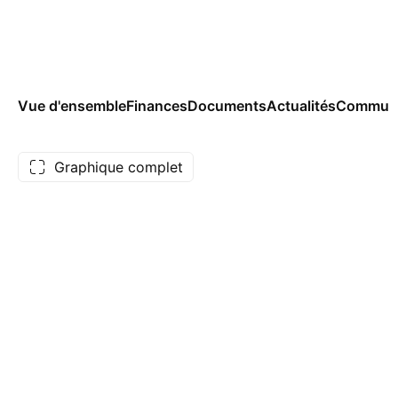
Vue d'ensemble
Finances
Documents
Actualités
Commun
Graphique complet