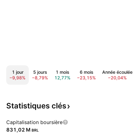
1 jour
5 jours
1 mois
6 mois
Année écoulée
−9,98%
−8,79%
12,77%
−23,15%
−20,04%
Statistiques
clés
Capitalisation boursière
‪831,02 M‬
BRL