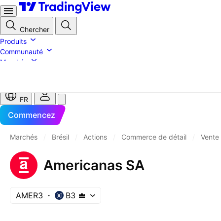
Chercher
Produits
Communauté
Marchés
Courtiers
Plus
FR
Commencez
Marchés
/
Brésil
/
Actions
/
Commerce de détail
/
Vente 
Americanas SA
AMER3
B3