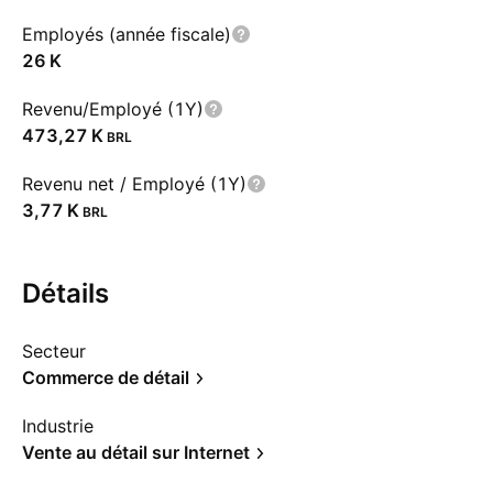
Employés (année fiscale)
‪26 K‬
Revenu/Employé (1Y)
‪473,27 K‬
BRL
Revenu net / Employé (1Y)
‪3,77 K‬
BRL
Détails
Secteur
Commerce de détail
Industrie
Vente au détail sur Internet