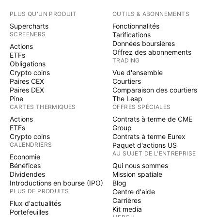
PLUS QU'UN PRODUIT
OUTILS & ABONNEMENTS
Supercharts
Fonctionnalités
SCREENERS
Tarifications
Données boursières
Actions
Offrez des abonnements
ETFs
TRADING
Obligations
Crypto coins
Vue d'ensemble
Paires CEX
Courtiers
Paires DEX
Comparaison des courtiers
Pine
The Leap
CARTES THERMIQUES
OFFRES SPÉCIALES
Actions
Contrats à terme de CME
ETFs
Group
Crypto coins
Contrats à terme Eurex
CALENDRIERS
Paquet d'actions US
AU SUJET DE L'ENTREPRISE
Economie
Bénéfices
Qui nous sommes
Dividendes
Mission spatiale
Introductions en bourse (IPO)
Blog
PLUS DE PRODUITS
Centre d'aide
Carrières
Flux d'actualités
Kit media
Portefeuilles