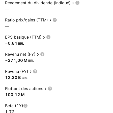
Rendement du dividende (indiqué)
—
Ratio prix/gains (TTM)
—
EPS basique (TTM)
−0,81
BRL
Revenu net (FY)
‪−271,00 M‬
BRL
Revenu (FY)
‪12,30 B‬
BRL
Flottant des actions
‪100,12 M‬
Beta (1Y)
1,72