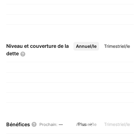
Niveau et couverture de la
Annuel/le
Plus
Trimestriel/le
dette
Bénéfices
Annuel/le
Plus
Trimestriel/le
Prochain
:
—