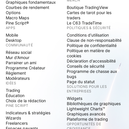
MERCH
Graphiques fondamentaux
Courbes de rendement
Boutique TradingView
Options
Cartes de tarot pour les
Macro Maps
traders
Pine Script®
Le C63 TradeTime
APPS
POLITIQUES & SÉCURITÉ
Mobile
Conditions d'utilisation
Desktop
Clause de non-responsabilité
COMMUNAUTÉ
Politique de confidentialité
Politique en matière de
Réseau social
cookies
Mur d'Amour
Déclaration d'accessibilité
Parrainer un ami
Conseils de sécurité
Programme Créateur
Programme de chasse aux
Règlement
bugs
Modérateurs
Page du statut
IDÉES
SOLUTIONS POUR LES
Trading
ENTREPRISES
Éducation
Widgets
Choix de la rédaction
Bibliothèques de graphiques
PINE SCRIPT
Lightweight Charts™
Indicateurs & stratégies
Graphiques avancés
Wizards
Plateforme de trading
Freelancers
OPPORTUNITÉS DE
Espaces payants
CROISSANCE