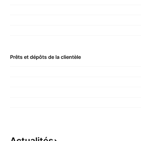
de régimes de retraite et de capitalisation. Il offr
bancaires, y compris des activités de dépôt, des 
individuels et corporatifs, des cartes de crédit et
opérations de crédit-bail, des services bancaires
gestion d'actifs, des services de consortium et a
d'assurance comprennent l'assurance maladie, l'
Prêts et dépôts de la clientèle
personnelle et accidents personnels, les assuran
accidents et retraite.
Actualités