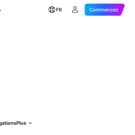
s
FR
Commencez
gations
Plus