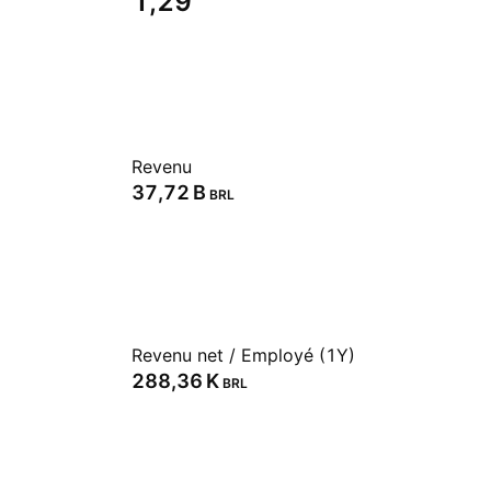
1,29
Revenu
‪37,72 B‬
BRL
Revenu net / Employé (1Y)
‪288,36 K‬
BRL