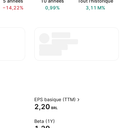
5 années
10 années
Tout l'historique
−14,22%
0,99%
‪3,11 M‬%
EPS basique (TTM)
2,20
BRL
Beta (1Y)