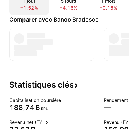
1 jour
5 jours
1 mois
−1,52%
−4,16%
−0,16%
Comparer avec Banco Bradesco
Statistiques
clés
Capitalisation boursière
Rendement 
‪188,74 B‬
—
BRL
Revenu net (FY)
Revenu (FY