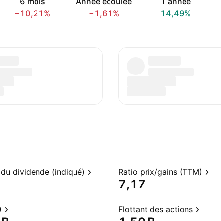
6 mois
Année écoulée
1 année
−10,21%
−1,61%
14,49%
du dividende (indiqué)
Ratio prix/gains (TTM)
7,17
)
Flottant des actions