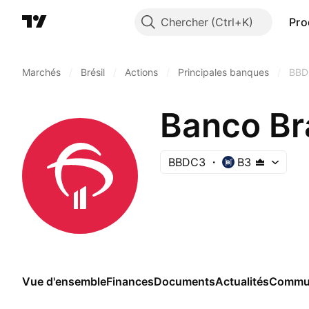
Chercher
Pro
Marchés
/
Brésil
/
Actions
/
Principales banques
/
BBD
Banco Br
BBDC3
B3
Vue d'ensemble
Finances
Documents
Actualités
Commu