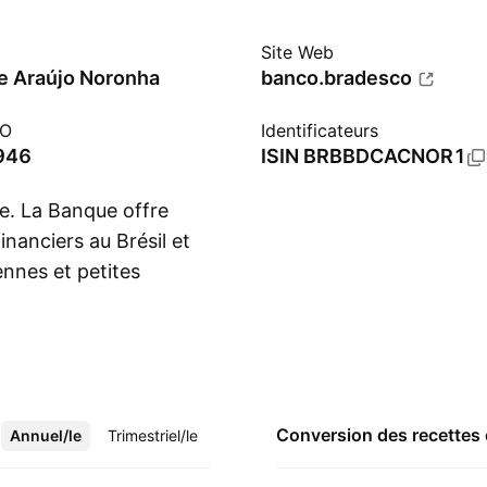
Site Web
e Araújo Noronha
banco.bradesco
PO
Identificateurs
946
ISIN
BRBBDCACNOR1
e. La Banque offre
nanciers au Brésil et
ennes et petites
Montrer plus
 et internationales.
ons d'assurance et de
ctivités. Le secteur
 de sociétés holding,
s financières et de
Conversion des recettes
Annuel/le
Plus
Trimestriel/le
 gestion d'actifs. Le
iétés d'assurance,