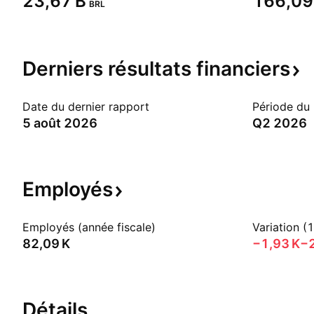
‪23,67 B‬
‪166,09 
BRL
Derniers résultats
financiers
Date du dernier rapport
Période du
5 août 2026
Q2 2026
Employés
Employés (année fiscale)
Variation (
‪82,09 K‬
‪−1,93 K‬
−
Détails