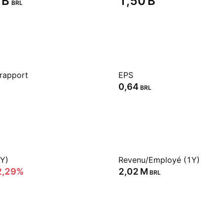
B‬
‪1,50 B‬
BRL
 rapport
EPS
0,64
BRL
1Y)
Revenu/Employé (1Y)
2,29%
‪2,02 M‬
BRL