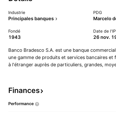
Industrie
PDG
Principales banques
Marcelo d
Fondé
Date de l'I
1943
26 nov. 1
Banco Bradesco S.A. est une banque commercial
une gamme de produits et services bancaires et fi
à l'étranger auprès de particuliers, grandes, moy
entreprises, et des sociétés et institutions locales
Ses segments incluent les Finances ; les Obligati
capitalisation; les Régimes de retraite et autres a
Finances
financier se compose d'institutions financières et
qui sont responsables de la gestion des ressource
Performance
sociétés de cartes de crédit, de consortiums et de
secteur du groupe d'assurance comprend des soc