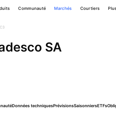
duits
Communauté
Marchés
Courtiers
Plu
C3
adesco SA
nauté
Données techniques
Prévisions
Saisonniers
ETFs
Obli