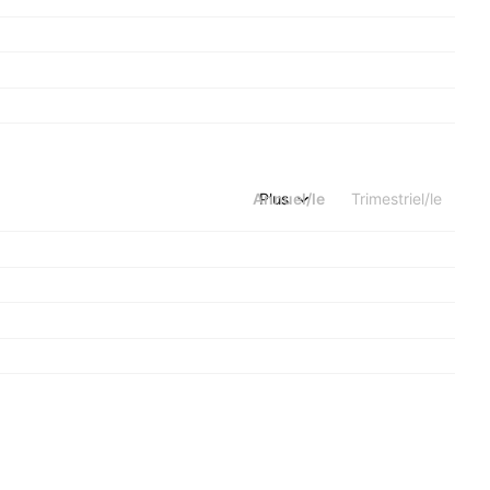
Annuel/le
Plus
Trimestriel/le