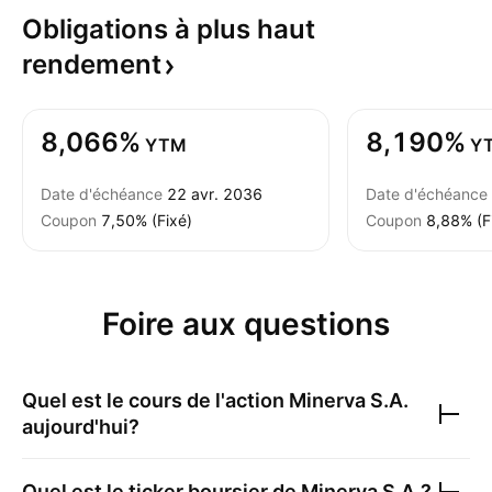
Obligations à plus haut
rendement
8,066%
8,190%
YTM
Y
Date d'échéance
22 avr. 2036
Date d'échéance
Coupon
7,50% (Fixé)
Coupon
8,88% (F
Foire aux questions
Quel est le cours de l'action
Minerva S.A.
aujourd'hui?
Quel est le ticker boursier de
Minerva S.A.
?