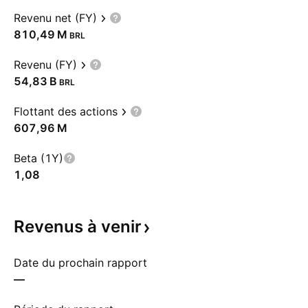
Revenu net (FY)
‪810,49 M‬
BRL
Revenu (FY)
‪54,83 B‬
BRL
Flottant des actions
‪607,96 M‬
Beta (1Y)
1,08
Revenus à
venir
Date du prochain rapport
—