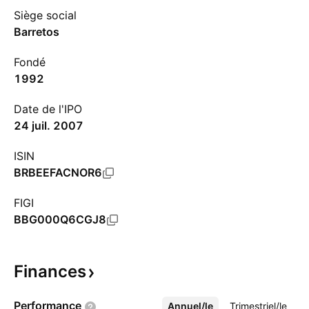
Siège social
Barretos
Fondé
1992
Date de l'IPO
24 juil. 2007
ISIN
BRBEEFACNOR6
FIGI
BBG000Q6CGJ8
Finances
Performance
Annuel/le
Plus
Trimestriel/le