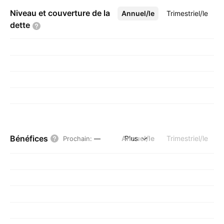
Niveau et couverture de la
Annuel/le
Plus
Trimestriel/le
dette
Bénéfices
Annuel/le
Plus
Trimestriel/le
Prochain
:
—