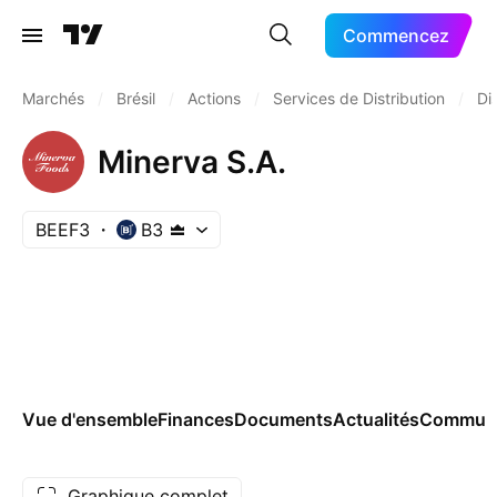
Commencez
Marchés
/
Brésil
/
Actions
/
Services de Distribution
/
Di
Minerva S.A.
BEEF3
B3
Vue d'ensemble
Finances
Documents
Actualités
Commun
Graphique complet