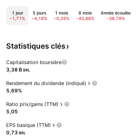
1 jour
5 jours
1 mois
6 mois
Année écoulée
−1,71%
−4,18%
−0,29%
−43,88%
−38,79%
Statistiques
clés
Capitalisation boursière
‪3,38 B‬
BRL
Rendement du dividende (indiqué)
5,69%
Ratio prix/gains (TTM)
5,05
EPS basique (TTM)
0,73
BRL