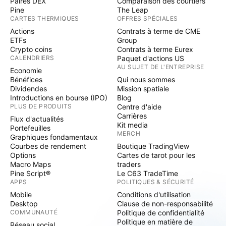
Paires DEX
Comparaison des courtiers
Pine
The Leap
CARTES THERMIQUES
OFFRES SPÉCIALES
Actions
Contrats à terme de CME
ETFs
Group
Crypto coins
Contrats à terme Eurex
CALENDRIERS
Paquet d'actions US
AU SUJET DE L'ENTREPRISE
Economie
Bénéfices
Qui nous sommes
Dividendes
Mission spatiale
Introductions en bourse (IPO)
Blog
PLUS DE PRODUITS
Centre d'aide
Carrières
Flux d'actualités
Kit media
Portefeuilles
MERCH
Graphiques fondamentaux
Courbes de rendement
Boutique TradingView
Options
Cartes de tarot pour les
Macro Maps
traders
Pine Script®
Le C63 TradeTime
APPS
POLITIQUES & SÉCURITÉ
Mobile
Conditions d'utilisation
Desktop
Clause de non-responsabilité
COMMUNAUTÉ
Politique de confidentialité
Politique en matière de
Réseau social