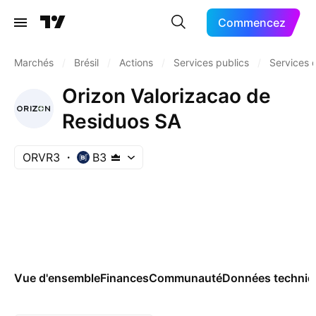
Commencez
Marchés
/
Brésil
/
Actions
/
Services publics
/
Services d
Orizon Valorizacao de
Residuos SA
ORVR3
B3
Vue d'ensemble
Finances
Communauté
Données techniq