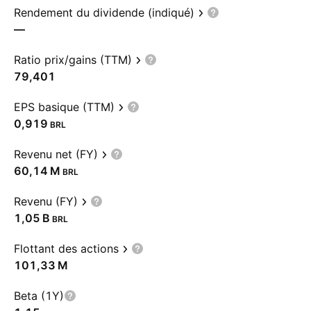
Rendement du dividende (indiqué)
—
Ratio prix/gains (TTM)
79,401
EPS basique (TTM)
0,919
BRL
Revenu net (FY)
‪60,14 M‬
BRL
Revenu (FY)
‪1,05 B‬
BRL
Flottant des actions
‪101,33 M‬
Beta (1Y)