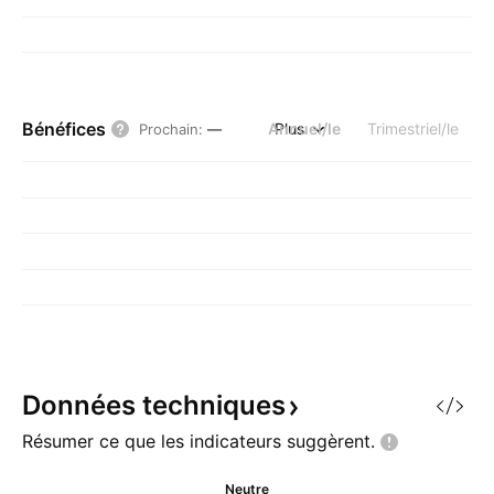
Bénéfices
Annuel/le
Plus
Trimestriel/le
Prochain
:
—
Données
techniques
Résumer ce que les indicateurs
suggèrent.
Neutre