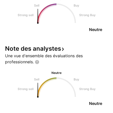
Sell
Buy
Strong sell
Strong Buy
Neutre
Note des
analystes
Une vue d'ensemble des évaluations des
professionnels.
Neutre
Sell
Buy
Strong sell
Strong Buy
Neutre