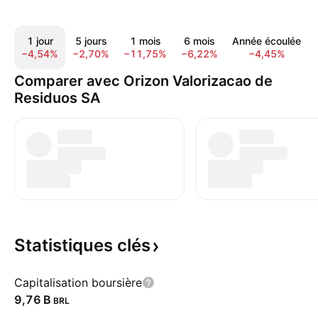
1 jour
5 jours
1 mois
6 mois
Année écoulée
−4,54%
−2,70%
−11,75%
−6,22%
−4,45%
Comparer avec Orizon Valorizacao de
Residuos SA
Statistiques
clés
Capitalisation boursière
‪9,76 B‬
BRL