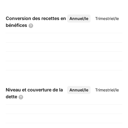
Conversion des recettes en
Annuel/le
Plus
Trimestriel/le
bénéfices
Niveau et couverture de la
Annuel/le
Plus
Trimestriel/le
dette