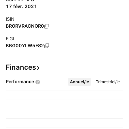
17 févr. 2021
ISIN
BRORVRACNOR0
FIGI
BBG00YLW5FS2
Finances
Performance
Annuel/le
Plus
Trimestriel/le