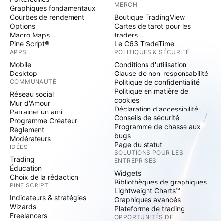
MERCH
Graphiques fondamentaux
Courbes de rendement
Boutique TradingView
Options
Cartes de tarot pour les
Macro Maps
traders
Pine Script®
Le C63 TradeTime
APPS
POLITIQUES & SÉCURITÉ
Mobile
Conditions d'utilisation
Desktop
Clause de non-responsabilité
COMMUNAUTÉ
Politique de confidentialité
Politique en matière de
Réseau social
cookies
Mur d'Amour
Déclaration d'accessibilité
Parrainer un ami
Conseils de sécurité
Programme Créateur
Programme de chasse aux
Règlement
bugs
Modérateurs
Page du statut
IDÉES
SOLUTIONS POUR LES
Trading
ENTREPRISES
Éducation
Widgets
Choix de la rédaction
Bibliothèques de graphiques
PINE SCRIPT
Lightweight Charts™
Indicateurs & stratégies
Graphiques avancés
Wizards
Plateforme de trading
Freelancers
OPPORTUNITÉS DE