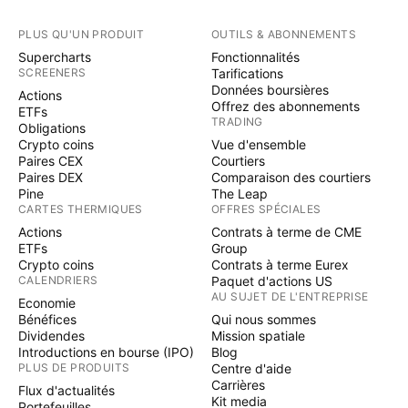
PLUS QU'UN PRODUIT
OUTILS & ABONNEMENTS
Supercharts
Fonctionnalités
SCREENERS
Tarifications
Données boursières
Actions
Offrez des abonnements
ETFs
TRADING
Obligations
Crypto coins
Vue d'ensemble
Paires CEX
Courtiers
Paires DEX
Comparaison des courtiers
Pine
The Leap
CARTES THERMIQUES
OFFRES SPÉCIALES
Actions
Contrats à terme de CME
ETFs
Group
Crypto coins
Contrats à terme Eurex
CALENDRIERS
Paquet d'actions US
AU SUJET DE L'ENTREPRISE
Economie
Bénéfices
Qui nous sommes
Dividendes
Mission spatiale
Introductions en bourse (IPO)
Blog
PLUS DE PRODUITS
Centre d'aide
Carrières
Flux d'actualités
Kit media
Portefeuilles