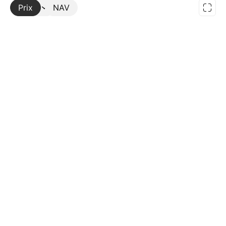
Prix
Plus
NAV