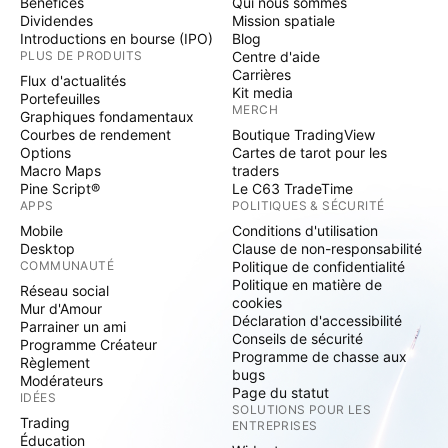
Bénéfices
Qui nous sommes
Dividendes
Mission spatiale
Introductions en bourse (IPO)
Blog
PLUS DE PRODUITS
Centre d'aide
Carrières
Flux d'actualités
Kit media
Portefeuilles
MERCH
Graphiques fondamentaux
Courbes de rendement
Boutique TradingView
Options
Cartes de tarot pour les
Macro Maps
traders
Pine Script®
Le C63 TradeTime
APPS
POLITIQUES & SÉCURITÉ
Mobile
Conditions d'utilisation
Desktop
Clause de non-responsabilité
COMMUNAUTÉ
Politique de confidentialité
Politique en matière de
Réseau social
cookies
Mur d'Amour
Déclaration d'accessibilité
Parrainer un ami
Conseils de sécurité
Programme Créateur
Programme de chasse aux
Règlement
bugs
Modérateurs
Page du statut
IDÉES
SOLUTIONS POUR LES
Trading
ENTREPRISES
Éducation