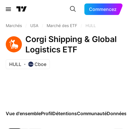
Commencez
Marchés
/
USA
/
Marché des ETF
/
HULL
Corgi Shipping & Global
Logistics ETF
HULL
Cboe
Vue d'ensemble
Profil
Détentions
Communauté
Données 