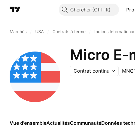
Chercher
Pro
Marchés
/
USA
/
Contrats à terme
/
Indices Internationa
Micro E-
Contrat continu
MNQ1
Vue d'ensemble
Actualités
Communauté
Données tech