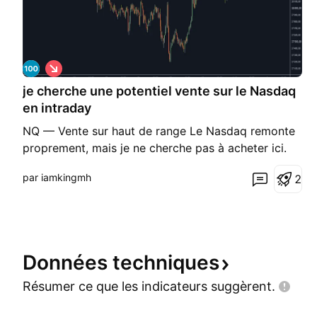
S
h
je cherche une potentiel vente sur le Nasdaq
o
r
en intraday
t
NQ — Vente sur haut de range Le Nasdaq remonte
proprement, mais je ne cherche pas à acheter ici.
Mon idée reste plutôt vendeuse, mais seulement si
par iamkingmh
2
le prix vient chercher le haut du range. Je veux voir
une réaction proche de la zone haute avant
d’envisager une vente. Si le marché rejette là-hau
Données
techniques
Résumer ce que les indicateurs
suggèrent.