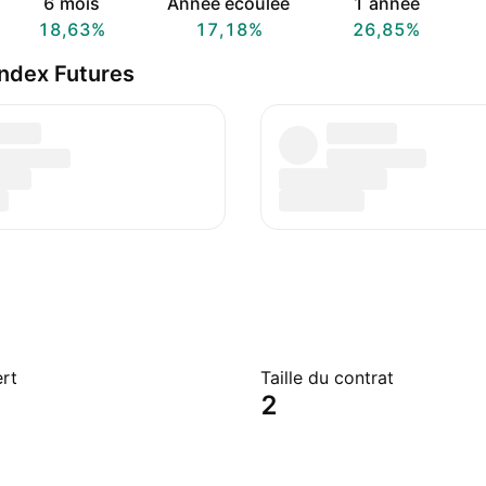
6 mois
Année écoulée
1 année
18,63%
17,18%
26,85%
ndex Futures
ert
Taille du contrat
2