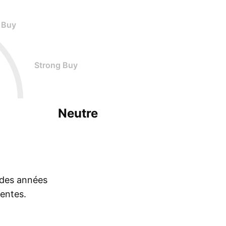
Buy
Strong Buy
Neutre
s des années
rentes.