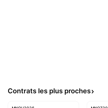
Contrats les plus
proches
MNQU2026
MNQZ20