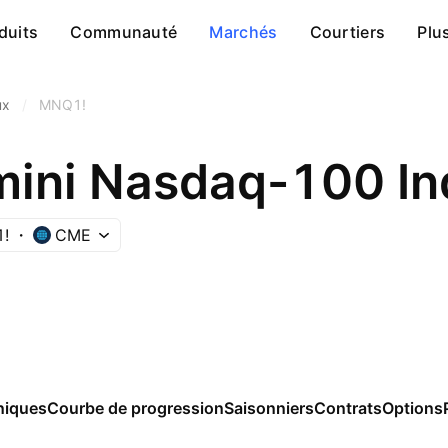
duits
Communauté
Marchés
Courtiers
Plu
ux
/
MNQ1!
mini Nasdaq-100 In
!
CME
niques
Courbe de progression
Saisonniers
Contrats
Options