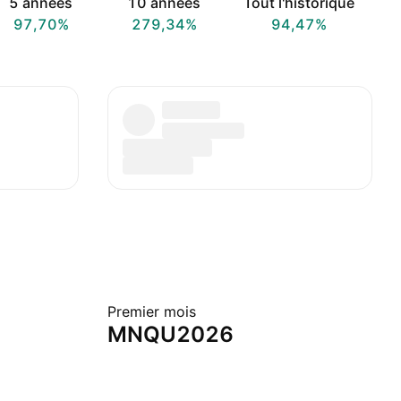
5 années
10 années
Tout l'historique
97,70%
279,34%
94,47%
Premier mois
MNQU2026