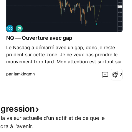
L
o
NQ — Ouverture avec gap
n
g
Le Nasdaq a démarré avec un gap, donc je reste
prudent sur cette zone. Je ne veux pas prendre le
mouvement trop tard. Mon attention est surtout sur
la façon dont le marché va gérer ce vide laissé à
par iamkingmh
2
l’ouverture. S’il revient le combler sans casser la
structure, ça peut offrir une lecture plus pro
ogression
a valeur actuelle d'un actif et de ce que le
ra à l'avenir.