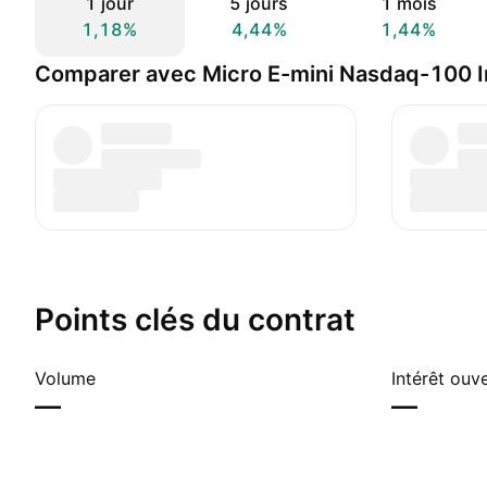
1 jour
5 jours
1 mois
1,18%
4,44%
1,44%
Comparer avec Micro E-mini Nasdaq-100 I
Points clés du contrat
Volume
Intérêt ouv
—
—