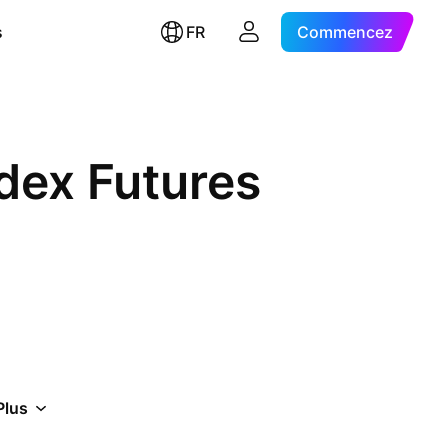
s
FR
Commencez
dex Futures
Plus