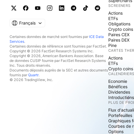
Supercharts
SCREENERS
Actions
ETFs
Français
Obligations
Crypto coins
Paires CEX
Certaines données de marché sont fournies par
ICE Data
Paires DEX
Services
.
Pine
Certaines données de référence sont fournies par FactSet.
CARTES THE
Copyright © 2026 FactSet Research Systems Inc.
Copyright © 2026, American Bankers Association. Base
Actions
de données CUSIP fournie par FactSet Research Systems
ETFs
Inc. Tous droits réservés.
Crypto coins
Documents déposés auprès de la SEC et autres documents
CALENDRIER
fournis par
Quartr
.
© 2026 TradingView, Inc.
Economie
Bénéfices
Dividendes
Introduction
PLUS DE PRO
Flux d'actual
Portefeuilles
Graphiques 
Courbes de 
Options