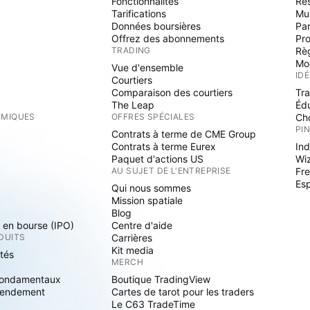
Fonctionnalités
Rés
Tarifications
Mu
Données boursières
Par
Offrez des abonnements
Pr
TRADING
Rè
Mo
Vue d'ensemble
ID
Courtiers
Comparaison des courtiers
Tr
The Leap
Éd
RMIQUES
OFFRES SPÉCIALES
Cho
PI
Contrats à terme de CME Group
Contrats à terme Eurex
Ind
Paquet d'actions US
Wi
S
AU SUJET DE L'ENTREPRISE
Fre
Es
Qui nous sommes
Mission spatiale
Blog
s en bourse (IPO)
Centre d'aide
DUITS
Carrières
Kit media
ités
MERCH
fondamentaux
Boutique TradingView
rendement
Cartes de tarot pour les traders
Le C63 TradeTime