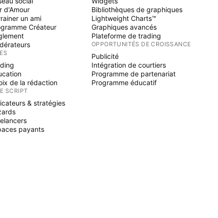
eau social
Widgets
r d'Amour
Bibliothèques de graphiques
rainer un ami
Lightweight Charts™
ogramme Créateur
Graphiques avancés
glement
Plateforme de trading
dérateurs
OPPORTUNITÉS DE CROISSANCE
ÉES
Publicité
ading
Intégration de courtiers
ucation
Programme de partenariat
ix de la rédaction
Programme éducatif
NE SCRIPT
icateurs & stratégies
zards
elancers
paces payants