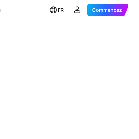
s
FR
Commencez