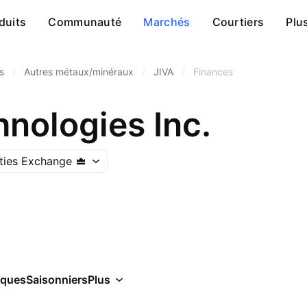
duits
Communauté
Marchés
Courtiers
Plu
s
/
Autres métaux/minéraux
/
JIVA
/
Finances
nologies Inc.
ties Exchange
iques
Saisonniers
Plus