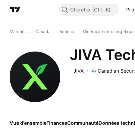
Chercher
Pro
Marchés
/
Canada
/
Actions
/
Minéraux non-énergétique
JIVA Tech
JIVA
Canadian Securi
Vue d'ensemble
Finances
Communauté
Données techn