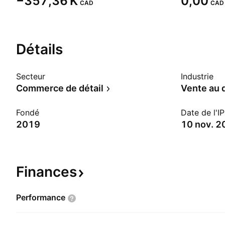
‪−357,36 K‬
0,00
CAD
CAD
Détails
Secteur
Industrie
Commerce de détail
Vente au d
Fondé
Date de l'I
2019
10 nov. 2
Finances
Performance