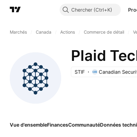
Chercher
Pro
Marchés
/
Canada
/
Actions
/
Commerce de détail
/
Ve
Plaid Tec
STIF
Canadian Securi
Vue d'ensemble
Finances
Communauté
Données techn