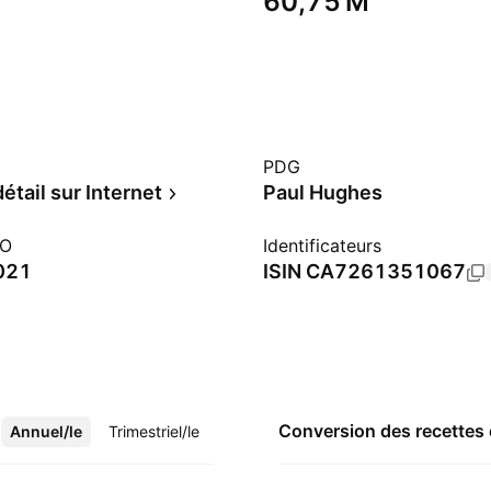
‪60,75 M‬
PDG
étail sur Internet
Paul Hughes
PO
Identificateurs
021
ISIN
CA7261351067
Conversion des recettes
Annuel/le
Plus
Trimestriel/le