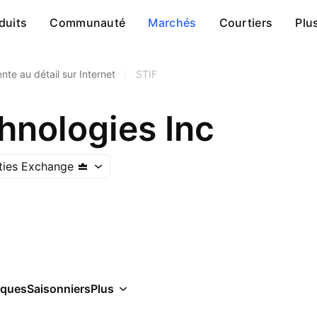
duits
Communauté
Marchés
Courtiers
Plu
nte au détail sur Internet
/
STIF
hnologies Inc
ties Exchange
iques
Saisonniers
Plus