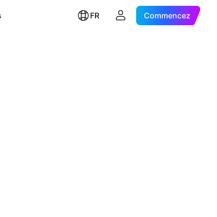
s
FR
Commencez