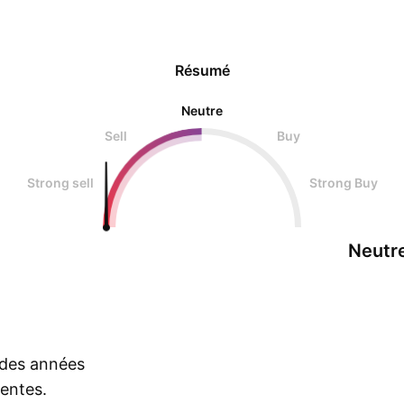
Résumé
Neutre
Sell
Buy
Strong sell
Strong Buy
Neutr
s des années
rentes.