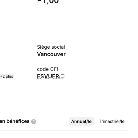
−1,00
Siège social
Vancouver
code CFI
ESVUFR
+2 plus
 en
bénéfices
Annuel/le
Plus
Trimestriel/le