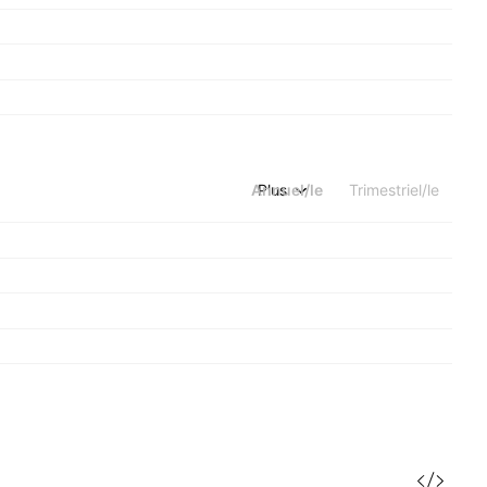
Annuel/le
Plus
Trimestriel/le