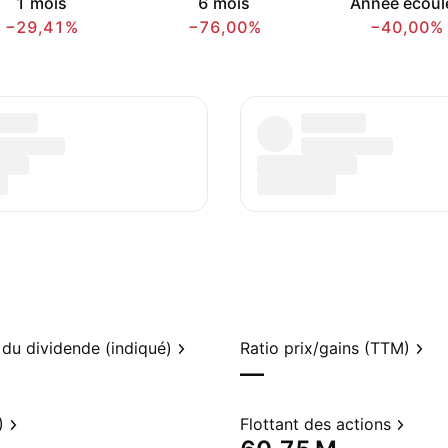
1 mois
6 mois
Année écoul
−29,41%
−76,00%
−40,00%
du dividende (indiqué)
Ratio prix/gains (TTM)
—
)
Flottant des actions