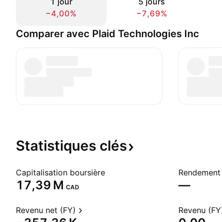
1 jour
5 jours
−4,00%
−7,69%
Comparer avec Plaid Technologies Inc
Statistiques
clés
Capitalisation boursière
Rendement 
‪17,39 M‬
—
CAD
Revenu net (FY)
Revenu (FY