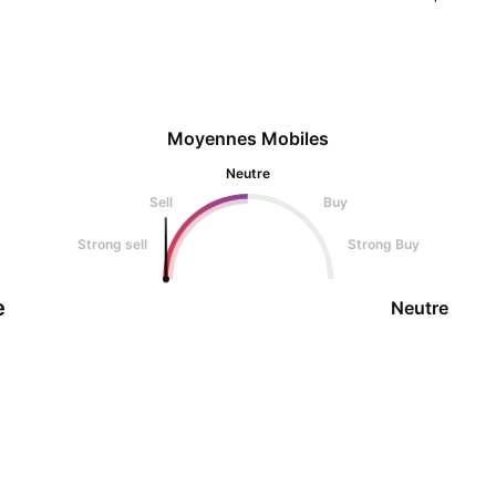
Moyennes Mobiles
Neutre
Sell
Buy
Strong sell
Strong Buy
e
Neutre