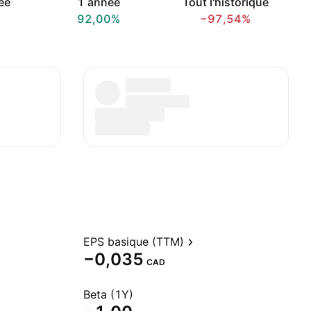
ée
1 année
Tout l'historique
92,00%
−97,54%
EPS basique (TTM)
−0,035
CAD
Beta (1Y)