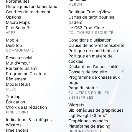
Portefeuilles
MERCH
Graphiques fondamentaux
Courbes de rendement
Boutique TradingView
Options
Cartes de tarot pour les
Macro Maps
traders
Pine Script®
Le C63 TradeTime
APPS
POLITIQUES & SÉCURITÉ
Mobile
Conditions d'utilisation
Desktop
Clause de non-responsabilité
COMMUNAUTÉ
Politique de confidentialité
Politique en matière de
Réseau social
cookies
Mur d'Amour
Déclaration d'accessibilité
Parrainer un ami
Conseils de sécurité
Programme Créateur
Programme de chasse aux
Règlement
bugs
Modérateurs
Page du statut
IDÉES
SOLUTIONS POUR LES
Trading
ENTREPRISES
Éducation
Widgets
Choix de la rédaction
Bibliothèques de graphiques
PINE SCRIPT
Lightweight Charts™
Indicateurs & stratégies
Graphiques avancés
Wizards
Plateforme de trading
Freelancers
OPPORTUNITÉS DE