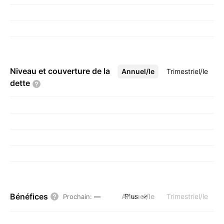
Niveau et couverture de la
Annuel/le
Plus
Trimestriel/le
dette
Bénéfices
Annuel/le
Plus
Trimestriel/le
Prochain
:
—