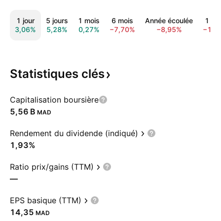
1 jour
5 jours
1 mois
6 mois
Année écoulée
1 an
3,06%
5,28%
0,27%
−7,70%
−8,95%
−17,
Statistiques
clés
Capitalisation boursière
‪5,56 B‬
MAD
Rendement du dividende (indiqué)
1,93%
Ratio prix/gains (TTM)
—
EPS basique (TTM)
14,35
MAD