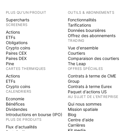
PLUS QU'UN PRODUIT
OUTILS & ABONNEMENTS
Supercharts
Fonctionnalités
SCREENERS
Tarifications
Données boursières
Actions
Offrez des abonnements
ETFs
TRADING
Obligations
Crypto coins
Vue d'ensemble
Paires CEX
Courtiers
Paires DEX
Comparaison des courtiers
Pine
The Leap
CARTES THERMIQUES
OFFRES SPÉCIALES
Actions
Contrats à terme de CME
ETFs
Group
Crypto coins
Contrats à terme Eurex
CALENDRIERS
Paquet d'actions US
AU SUJET DE L'ENTREPRISE
Economie
Bénéfices
Qui nous sommes
Dividendes
Mission spatiale
Introductions en bourse (IPO)
Blog
PLUS DE PRODUITS
Centre d'aide
Carrières
Flux d'actualités
Kit media