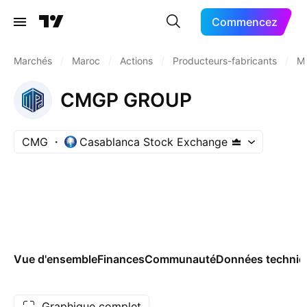
Commencez
Marchés
/
Maroc
/
Actions
/
Producteurs-fabricants
/
Ma
CMGP GROUP
CMG
Casablanca Stock Exchange
Vue d'ensemble
Finances
Communauté
Données techniq
Graphique complet