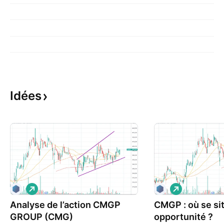
Idées
L
L
o
o
Analyse de l’action CMGP
n
CMGP : où se si
n
g
g
GROUP (CMG)
opportunité ?