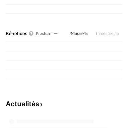
Bénéfices
Annuel/le
Plus
Trimestriel/le
Prochain
:
—
Actualités