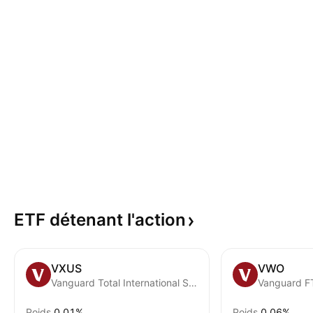
ETF détenant
l'action
VXUS
VWO
Vanguard Total International Stock ETF
Poids
0,01%
Poids
0,06%