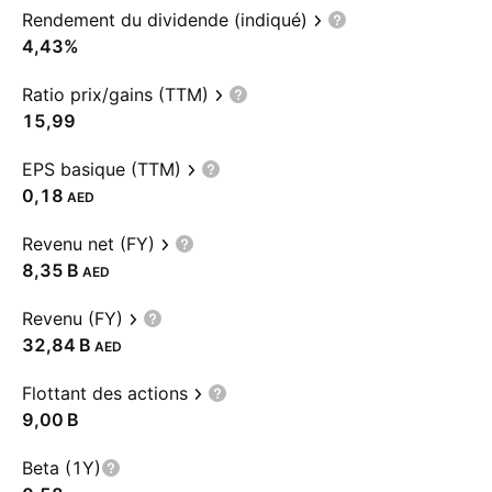
Rendement du dividende (indiqué)
4,43%
Ratio prix/gains (TTM)
15,99
EPS basique (TTM)
0,18
AED
Revenu net (FY)
‪8,35 B‬
AED
Revenu (FY)
‪32,84 B‬
AED
Flottant des actions
‪9,00 B‬
Beta (1Y)