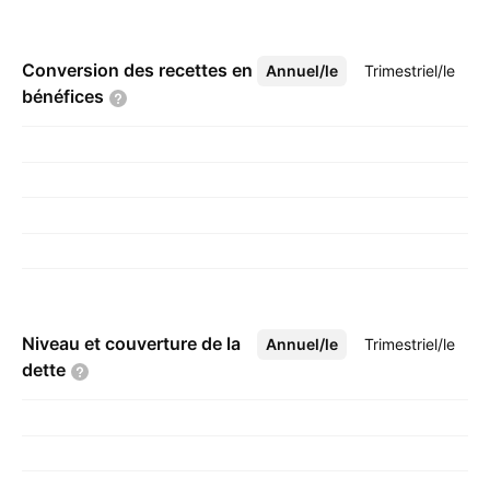
Conversion des recettes en
Annuel/le
Plus
Trimestriel/le
bénéfices
Niveau et couverture de la
Annuel/le
Plus
Trimestriel/le
dette