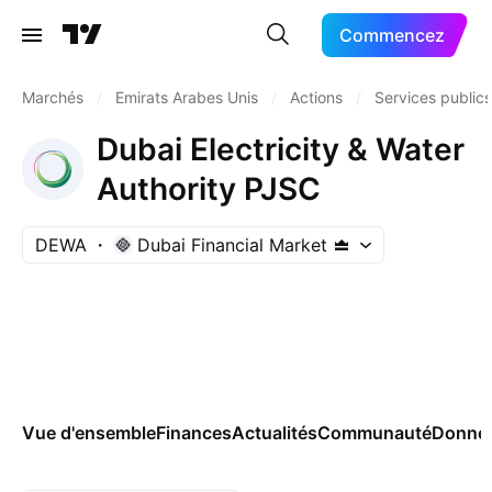
Commencez
Marchés
/
Emirats Arabes Unis
/
Actions
/
Services publics
Dubai Electricity & Water
Authority PJSC
DEWA
Dubai Financial Market
Vue d'ensemble
Finances
Actualités
Communauté
Donnée