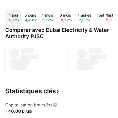
1 jour
5 jours
1 mois
6 mois
1 année
Tout l'histor
1,07%
4,43%
2,17%
−8,12%
2,91%
−5,03%
Comparer avec Dubai Electricity & Water
Authority PJSC
Statistiques
clés
Capitalisation boursière
‪140,00 B‬
AED