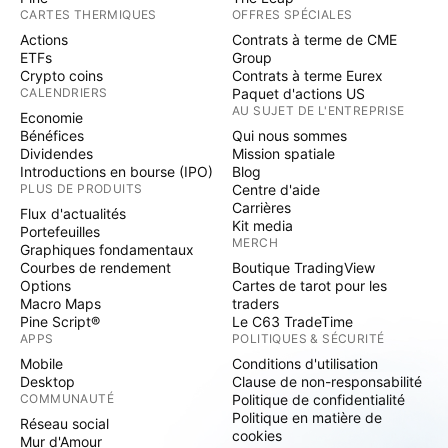
CARTES THERMIQUES
OFFRES SPÉCIALES
Actions
Contrats à terme de CME
ETFs
Group
Crypto coins
Contrats à terme Eurex
CALENDRIERS
Paquet d'actions US
AU SUJET DE L'ENTREPRISE
Economie
Bénéfices
Qui nous sommes
Dividendes
Mission spatiale
Introductions en bourse (IPO)
Blog
PLUS DE PRODUITS
Centre d'aide
Carrières
Flux d'actualités
Kit media
Portefeuilles
MERCH
Graphiques fondamentaux
Courbes de rendement
Boutique TradingView
Options
Cartes de tarot pour les
Macro Maps
traders
Pine Script®
Le C63 TradeTime
APPS
POLITIQUES & SÉCURITÉ
Mobile
Conditions d'utilisation
Desktop
Clause de non-responsabilité
COMMUNAUTÉ
Politique de confidentialité
Politique en matière de
Réseau social
cookies
Mur d'Amour