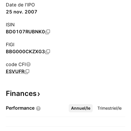
Date de l'IPO
25 nov. 2007
ISIN
BD0107RUBNK0
FIGI
BBG000CKZXG3
code CFI
ESVUFR
Finances
Performance
Annuel/le
Plus
Trimestriel/le