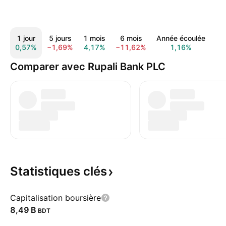
1 jour
5 jours
1 mois
6 mois
Année écoulée
1 
0,57%
−1,69%
4,17%
−11,62%
1,16%
−2
Comparer avec Rupali Bank PLC
Statistiques
clés
Capitalisation boursière
‪8,49 B‬
BDT