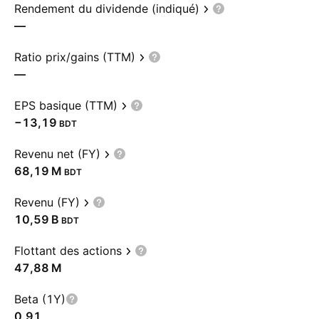
Rendement du dividende (indiqué)
—
Ratio prix/gains (TTM)
—
EPS basique (TTM)
−13,19
BDT
Revenu net (FY)
‪68,19 M‬
BDT
Revenu (FY)
‪10,59 B‬
BDT
Flottant des actions
‪47,88 M‬
Beta (1Y)
0,91