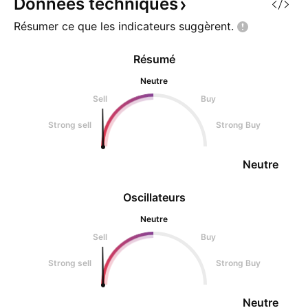
Données
techniques
Résumer ce que les indicateurs
suggèrent.
Résumé
Neutre
Sell
Buy
Strong sell
Strong Buy
Neutre
Oscillateurs
Neutre
Sell
Buy
Strong sell
Strong Buy
Neutre