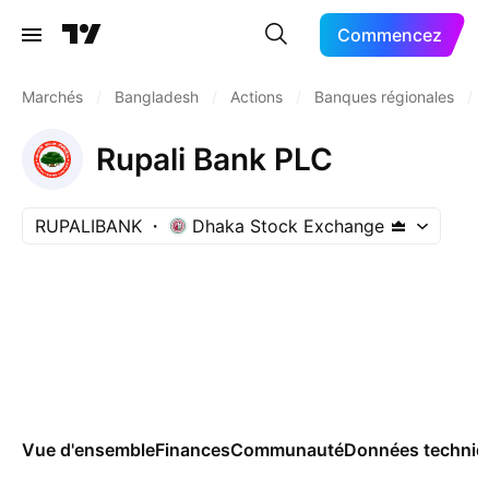
Commencez
Marchés
/
Bangladesh
/
Actions
/
Banques régionales
/
Rupali Bank PLC
RUPALIBANK
Dhaka Stock Exchange
Vue d'ensemble
Finances
Communauté
Données techniq