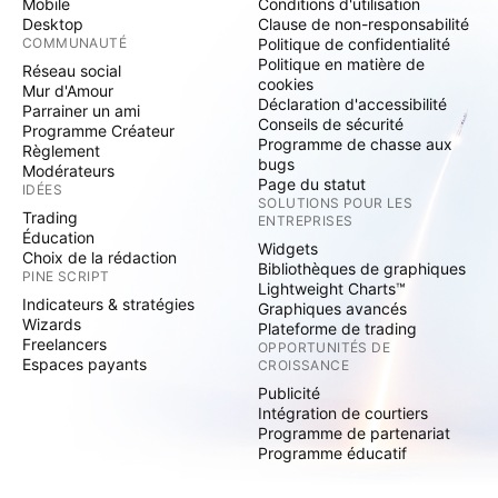
Mobile
Conditions d'utilisation
Desktop
Clause de non-responsabilité
COMMUNAUTÉ
Politique de confidentialité
Politique en matière de
Réseau social
cookies
Mur d'Amour
Déclaration d'accessibilité
Parrainer un ami
Conseils de sécurité
Programme Créateur
Programme de chasse aux
Règlement
bugs
Modérateurs
Page du statut
IDÉES
SOLUTIONS POUR LES
Trading
ENTREPRISES
Éducation
Widgets
Choix de la rédaction
Bibliothèques de graphiques
PINE SCRIPT
Lightweight Charts™
Indicateurs & stratégies
Graphiques avancés
Wizards
Plateforme de trading
Freelancers
OPPORTUNITÉS DE
Espaces payants
CROISSANCE
Publicité
Intégration de courtiers
Programme de partenariat
Programme éducatif