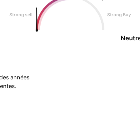
Strong sell
Strong Buy
Neutr
s des années
rentes.