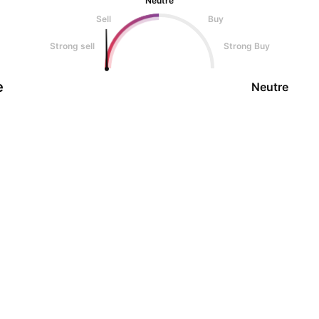
Neutre
Sell
Buy
Strong sell
Strong Buy
e
Neutre