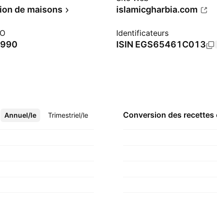
ion de maisons
islamicgharbia.com
PO
Identificateurs
1990
ISIN
EGS65461C013
Conversion des recettes
Annuel/le
Plus
Trimestriel/le