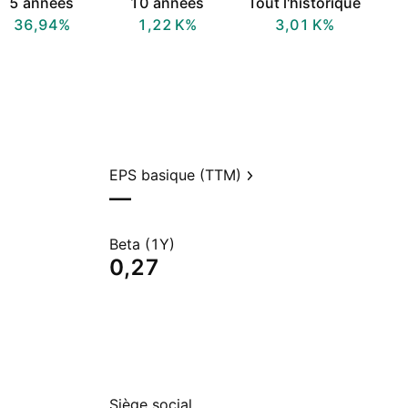
5 années
10 années
Tout l'historique
36,94%
‪1,22 K‬%
‪3,01 K‬%
EPS basique (TTM)
—
Beta (1Y)
0,27
Siège social