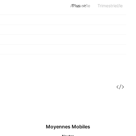
Annuel/le
Plus
Trimestriel/le
Moyennes Mobiles