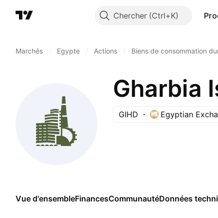
Chercher
Pro
Marchés
/
Egypte
/
Actions
/
Biens de consommation du
Gharbia 
GIHD
Egyptian Exch
Vue d'ensemble
Finances
Communauté
Données techn