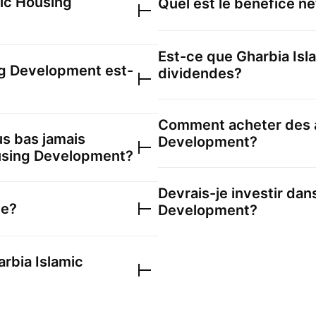
mic Housing
Quel est le bénéfice n
Est-ce que
Gharbia Is
ng Development
est-
dividendes?
Comment acheter des 
lus bas jamais
Development
?
using Development
?
Devrais-je investir dans
le?
Development
?
rbia Islamic