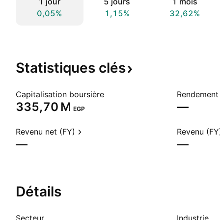
1 jour
5 jours
1 mois
0,05%
1,15%
32,62%
Statistiques
clés
Capitalisation boursière
Rendement 
‪335,70 M‬
—
EGP
Revenu net (FY)
Revenu (FY
—
—
Détails
Secteur
Industrie