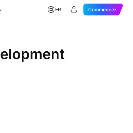
s
FR
Commencez
velopment