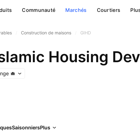
duits
Communauté
Marchés
Courtiers
Plu
rables
/
Construction de maisons
/
GIHD
Islamic Housing De
ange
iques
Saisonniers
Plus