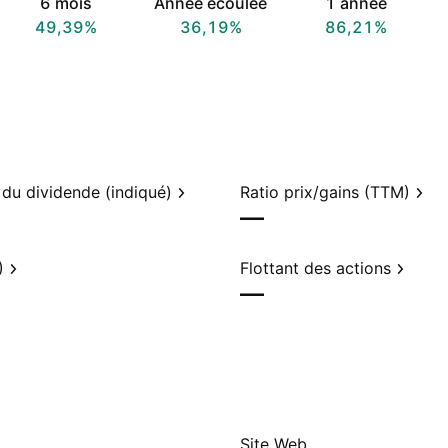
6 mois
Année écoulée
1 année
49,39%
36,19%
86,21%
du dividende (indiqué)
Ratio prix/gains (TTM)
—
)
Flottant des actions
—
Site Web