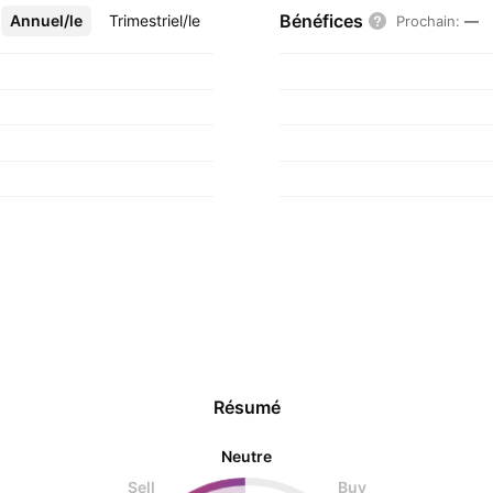
Bénéfices
Annuel/le
Plus
Trimestriel/le
Prochain
:
—
Résumé
Neutre
Sell
Buy