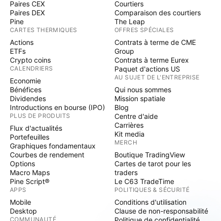
Paires CEX
Courtiers
Paires DEX
Comparaison des courtiers
Pine
The Leap
CARTES THERMIQUES
OFFRES SPÉCIALES
Actions
Contrats à terme de CME
ETFs
Group
Crypto coins
Contrats à terme Eurex
CALENDRIERS
Paquet d'actions US
AU SUJET DE L'ENTREPRISE
Economie
Bénéfices
Qui nous sommes
Dividendes
Mission spatiale
Introductions en bourse (IPO)
Blog
PLUS DE PRODUITS
Centre d'aide
Carrières
Flux d'actualités
Kit media
Portefeuilles
MERCH
Graphiques fondamentaux
Courbes de rendement
Boutique TradingView
Options
Cartes de tarot pour les
Macro Maps
traders
Pine Script®
Le C63 TradeTime
APPS
POLITIQUES & SÉCURITÉ
Mobile
Conditions d'utilisation
Desktop
Clause de non-responsabilité
COMMUNAUTÉ
Politique de confidentialité