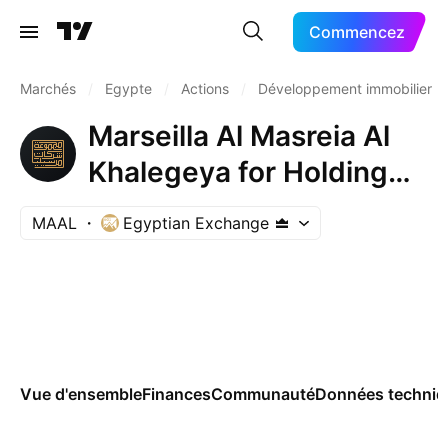
Commencez
Marchés
/
Egypte
/
Actions
/
Développement immobilier
Marseilla Al Masreia Al
Khalegeya for Holding
Investment
MAAL
Egyptian Exchange
Vue d'ensemble
Finances
Communauté
Données techniq