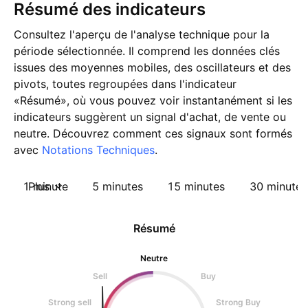
Résumé des indicateurs
Consultez l'aperçu de l'analyse technique pour la
période sélectionnée. Il comprend les données clés
issues des moyennes mobiles, des oscillateurs et des
pivots, toutes regroupées dans l'indicateur
«Résumé», où vous pouvez voir instantanément si les
indicateurs suggèrent un signal d'achat, de vente ou
neutre. Découvrez comment ces signaux sont formés
avec
Notations Techniques
.
1 minute
Plus
5 minutes
15 minutes
30 minutes
Résumé
Neutre
Sell
Buy
Strong sell
Strong Buy