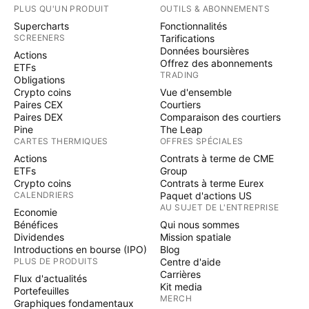
PLUS QU'UN PRODUIT
OUTILS & ABONNEMENTS
Supercharts
Fonctionnalités
SCREENERS
Tarifications
Données boursières
Actions
Offrez des abonnements
ETFs
TRADING
Obligations
Crypto coins
Vue d'ensemble
Paires CEX
Courtiers
Paires DEX
Comparaison des courtiers
Pine
The Leap
CARTES THERMIQUES
OFFRES SPÉCIALES
Actions
Contrats à terme de CME
ETFs
Group
Crypto coins
Contrats à terme Eurex
CALENDRIERS
Paquet d'actions US
AU SUJET DE L'ENTREPRISE
Economie
Bénéfices
Qui nous sommes
Dividendes
Mission spatiale
Introductions en bourse (IPO)
Blog
PLUS DE PRODUITS
Centre d'aide
Carrières
Flux d'actualités
Kit media
Portefeuilles
MERCH
Graphiques fondamentaux