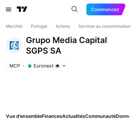
Commencez
Marchés
/
Portugal
/
Actions
/
Services au consommateur
Grupo Media Capital
SGPS SA
MCP
Euronext
Vue d'ensemble
Finances
Actualités
Communauté
Donnée