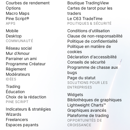
Courbes de rendement
Boutique TradingView
Options
Cartes de tarot pour les
Macro Maps
traders
Pine Script®
Le C63 TradeTime
APPS
POLITIQUES & SÉCURITÉ
Mobile
Conditions d'utilisation
Desktop
Clause de non-responsabilité
COMMUNAUTÉ
Politique de confidentialité
Politique en matière de
Réseau social
cookies
Mur d'Amour
Déclaration d'accessibilité
Parrainer un ami
Conseils de sécurité
Programme Créateur
Programme de chasse aux
Règlement
bugs
Modérateurs
Page du statut
IDÉES
SOLUTIONS POUR LES
Trading
ENTREPRISES
Éducation
Widgets
Choix de la rédaction
Bibliothèques de graphiques
PINE SCRIPT
Lightweight Charts™
Indicateurs & stratégies
Graphiques avancés
Wizards
Plateforme de trading
Freelancers
OPPORTUNITÉS DE
Espaces payants
CROISSANCE