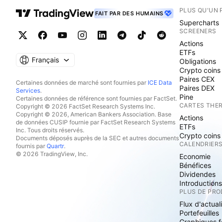
PLUS QU'UN 
FAIT PAR DES HUMAINS
Supercharts
SCREENERS
Actions
ETFs
Français
Obligations
Crypto coins
Paires CEX
Certaines données de marché sont fournies par
ICE Data
Paires DEX
Services
.
Pine
Certaines données de référence sont fournies par FactSet.
CARTES THE
Copyright © 2026 FactSet Research Systems Inc.
Copyright © 2026, American Bankers Association. Base
Actions
de données CUSIP fournie par FactSet Research Systems
ETFs
Inc. Tous droits réservés.
Crypto coins
Documents déposés auprès de la SEC et autres documents
CALENDRIER
fournis par
Quartr
.
© 2026 TradingView, Inc.
Economie
Bénéfices
Dividendes
Introduction
PLUS DE PRO
Flux d'actual
Portefeuilles
Graphiques 