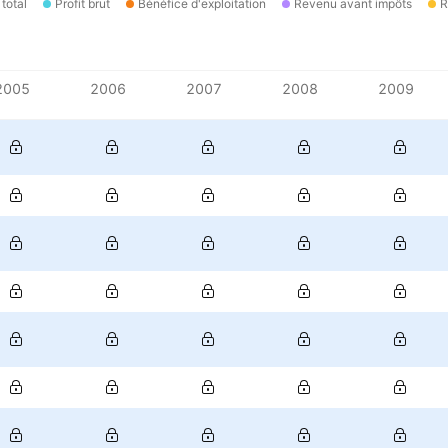
total
Profit brut
Bénéfice d'exploitation
Revenu avant impôts
R
2005
2006
2007
2008
2009