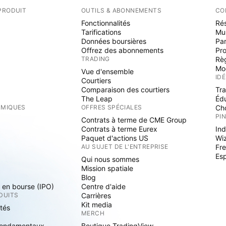
PRODUIT
OUTILS & ABONNEMENTS
CO
Fonctionnalités
Rés
Tarifications
Mu
Données boursières
Par
Offrez des abonnements
Pr
TRADING
Rè
Mo
Vue d'ensemble
ID
Courtiers
Comparaison des courtiers
Tr
The Leap
Éd
RMIQUES
OFFRES SPÉCIALES
Cho
PI
Contrats à terme de CME Group
Contrats à terme Eurex
Ind
Paquet d'actions US
Wi
S
AU SUJET DE L'ENTREPRISE
Fre
Es
Qui nous sommes
Mission spatiale
Blog
s en bourse (IPO)
Centre d'aide
DUITS
Carrières
Kit media
ités
MERCH
fondamentaux
Boutique TradingView