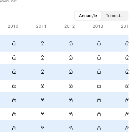
evenu net
Annuel/le
Trimestriel/le
2010
2011
2012
2013
2014