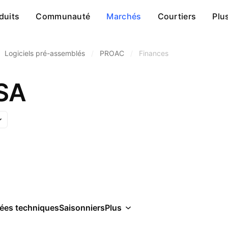
duits
Communauté
Marchés
Courtiers
Plu
Logiciels pré-assemblés
/
PROAC
/
Finances
 SA
ées techniques
Saisonniers
Plus