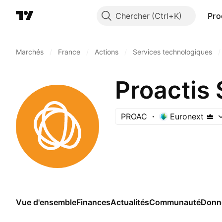
Chercher
Pro
Marchés
/
France
/
Actions
/
Services technologiques
/
Proactis
PROAC
Euronext
Vue d'ensemble
Finances
Actualités
Communauté
Donn