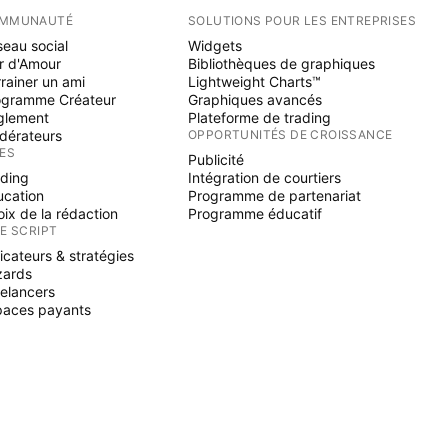
MMUNAUTÉ
SOLUTIONS POUR LES ENTREPRISES
eau social
Widgets
r d'Amour
Bibliothèques de graphiques
rainer un ami
Lightweight Charts™
ogramme Créateur
Graphiques avancés
glement
Plateforme de trading
dérateurs
OPPORTUNITÉS DE CROISSANCE
ÉES
Publicité
ading
Intégration de courtiers
ucation
Programme de partenariat
ix de la rédaction
Programme éducatif
NE SCRIPT
icateurs & stratégies
zards
elancers
paces payants