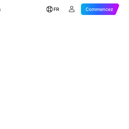
s
FR
Commencez