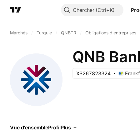
Chercher
Pro
Marchés
/
Turquie
/
QNBTR
/
Obligations d'entreprises
QNB Ban
XS267823324
Frank
Vue d'ensemble
Profil
Plus