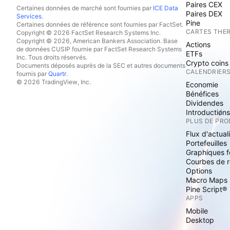
Paires CEX
Certaines données de marché sont fournies par
ICE Data
Paires DEX
Services
.
Pine
Certaines données de référence sont fournies par FactSet.
CARTES THE
Copyright © 2026 FactSet Research Systems Inc.
Copyright © 2026, American Bankers Association. Base
Actions
de données CUSIP fournie par FactSet Research Systems
ETFs
Inc. Tous droits réservés.
Crypto coins
Documents déposés auprès de la SEC et autres documents
CALENDRIER
fournis par
Quartr
.
© 2026 TradingView, Inc.
Economie
Bénéfices
Dividendes
Introduction
PLUS DE PRO
Flux d'actual
Portefeuilles
Graphiques 
Courbes de 
Options
Macro Maps
Pine Script®
APPS
Mobile
Desktop