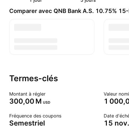
1 jour
5 jours
Comparer avec QNB Bank A.S. 10.75% 1
Termes-clés
Montant à régler
Valeur nomi
‪300,00 M‬
1 000,
USD
Fréquence des coupons
Date d'éch
Semestriel
15 nov