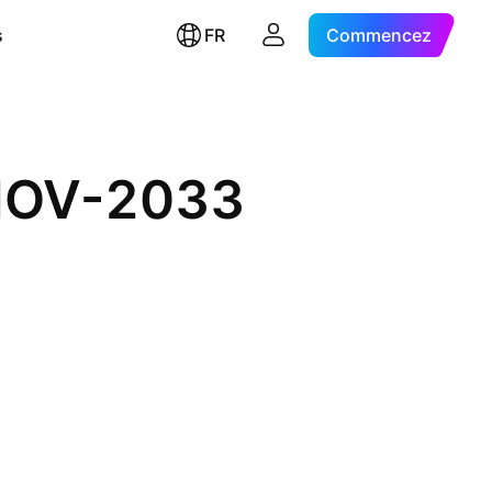
s
FR
Commencez
-NOV-2033