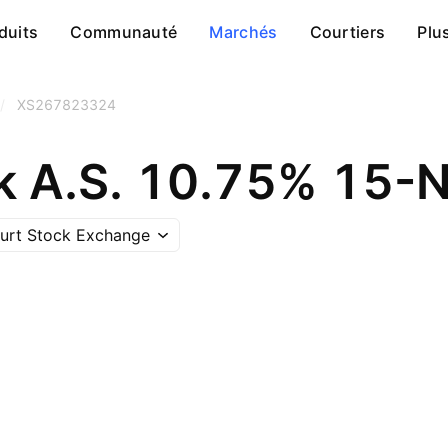
duits
Communauté
Marchés
Courtiers
Plu
/
XS267823324
k A.S. 10.75% 15
furt Stock Exchange