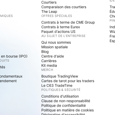
ID
Courtiers
Comparaison des courtiers
Tr
The Leap
Éd
RMIQUES
OFFRES SPÉCIALES
Cho
PI
Contrats à terme de CME Group
Contrats à terme Eurex
Ind
Paquet d'actions US
Wi
S
AU SUJET DE L'ENTREPRISE
Fre
Es
Qui nous sommes
Mission spatiale
Blog
s en bourse (IPO)
Centre d'aide
DUITS
Carrières
Kit media
ités
MERCH
fondamentaux
Boutique TradingView
rendement
Cartes de tarot pour les traders
Le C63 TradeTime
POLITIQUES & SÉCURITÉ
Conditions d'utilisation
Clause de non-responsabilité
Politique de confidentialité
Politique en matière de cookies
Déclaration d'accessibilité