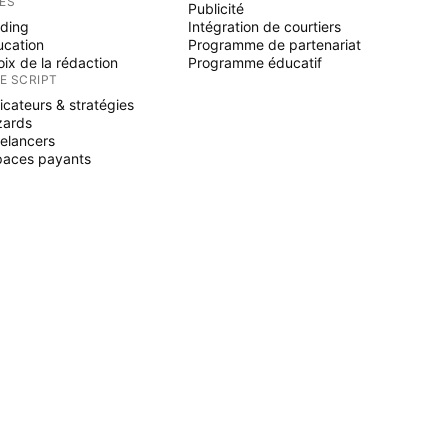
ÉES
Publicité
ading
Intégration de courtiers
ucation
Programme de partenariat
ix de la rédaction
Programme éducatif
NE SCRIPT
icateurs & stratégies
zards
elancers
paces payants