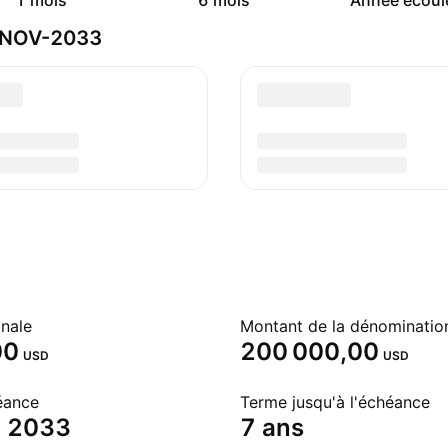
1 mois
6 mois
Année écoul
5-NOV-2033
nale
00
200 000,00
USD
USD
éance
Terme jusqu'à l'échéance
. 2033
7 ans