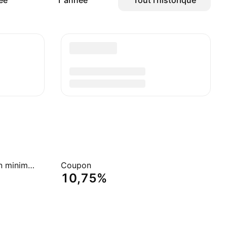
ée
1 année
Tout l'historique
Montant de la dénomination minimum
Coupon
10,75%