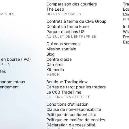
Comparaison des courtiers
Tr
The Leap
Éd
RMIQUES
OFFRES SPÉCIALES
Cho
PI
Contrats à terme de CME Group
Contrats à terme Eurex
Ind
Paquet d'actions US
Wi
S
AU SUJET DE L'ENTREPRISE
Fre
Es
Qui nous sommes
Mission spatiale
Blog
s en bourse (IPO)
Centre d'aide
DUITS
Carrières
Kit media
ités
MERCH
fondamentaux
Boutique TradingView
rendement
Cartes de tarot pour les traders
Le C63 TradeTime
POLITIQUES & SÉCURITÉ
Conditions d'utilisation
Clause de non-responsabilité
Politique de confidentialité
Politique en matière de cookies
Déclaration d'accessibilité