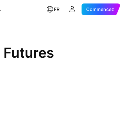
s
FR
Commencez
 Futures