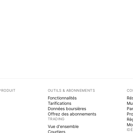
PRODUIT
OUTILS & ABONNEMENTS
CO
Fonctionnalités
Rés
Tarifications
Mu
Données boursières
Par
Offrez des abonnements
Pr
TRADING
Rè
Mo
Vue d'ensemble
ID
Courtiers