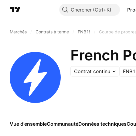
Chercher
Pro
Marchés
/
Contrats à terme
/
FNB1!
/
Courbe de progres
French P
Contrat continu
FNB1
Vue d'ensemble
Communauté
Données techniques
Cou