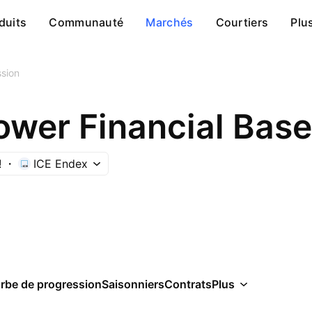
duits
Communauté
Marchés
Courtiers
Plu
sion
ower Financial Base
!
ICE Endex
rbe de progression
Saisonniers
Contrats
Plus