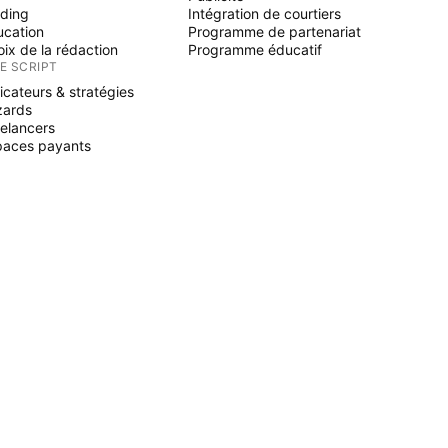
ading
Intégration de courtiers
ucation
Programme de partenariat
ix de la rédaction
Programme éducatif
NE SCRIPT
icateurs & stratégies
zards
elancers
paces payants