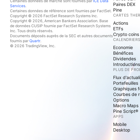
Certaines données de marché sont fournies par
ICE Data
Paires DEX
Services
.
Pine
Certaines données de référence sont fournies par FactSet.
CARTES THE
Copyright © 2026 FactSet Research Systems Inc.
Copyright © 2026, American Bankers Association. Base
Actions
de données CUSIP fournie par FactSet Research Systems
ETFs
Inc. Tous droits réservés.
Crypto coins
Documents déposés auprès de la SEC et autres documents
CALENDRIER
fournis par
Quartr
.
© 2026 TradingView, Inc.
Economie
Bénéfices
Dividendes
Introduction
PLUS DE PRO
Flux d'actual
Portefeuilles
Graphiques 
Courbes de 
Options
Macro Maps
Pine Script®
APPS
Mobile
Desktop