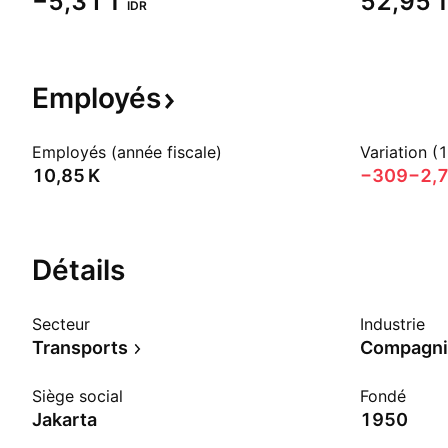
‪−5,31 T‬
‪52,95 T
IDR
Employés
Employés (année fiscale)
Variation (
‪10,85 K‬
−309
−2,
Détails
Secteur
Industrie
Transports
Compagni
Siège social
Fondé
Jakarta
1950