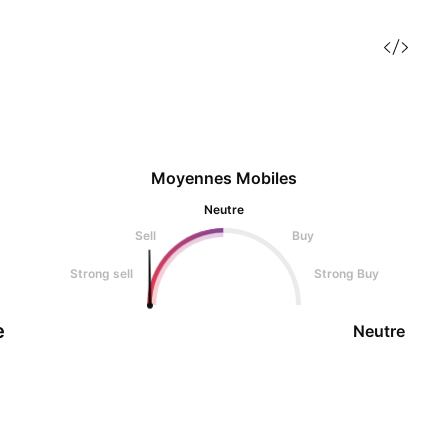
Moyennes Mobiles
Neutre
Sell
Buy
Strong sell
Strong Buy
e
Neutre