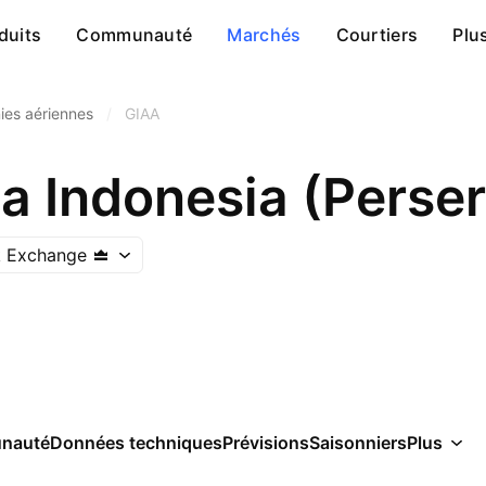
duits
Communauté
Marchés
Courtiers
Plu
es aériennes
/
GIAA
a Indonesia (Perser
k Exchange
nauté
Données techniques
Prévisions
Saisonniers
Plus