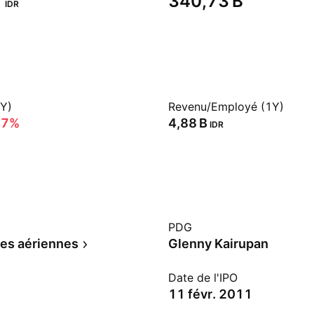
‬
‪340,73 B‬
IDR
1Y)
Revenu/Employé (1Y)
77%
‪4,88 B‬
IDR
PDG
es aériennes
Glenny Kairupan
Date de l'IPO
11 févr. 2011