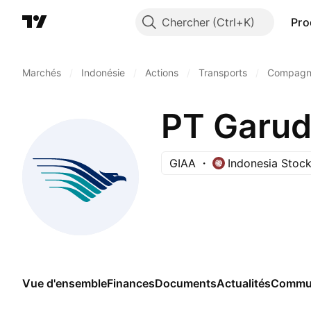
Chercher
Pro
Marchés
/
Indonésie
/
Actions
/
Transports
/
Compagni
PT Garud
GIAA
Indonesia Stoc
Vue d'ensemble
Finances
Documents
Actualités
Commu