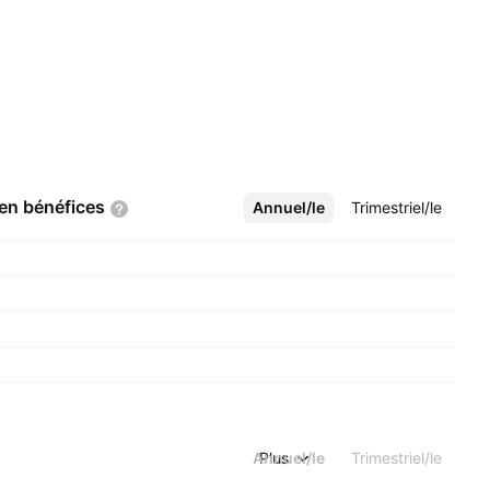
 en
bénéfices
Annuel/le
Plus
Trimestriel/le
Annuel/le
Plus
Trimestriel/le