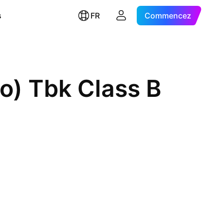
s
FR
Commencez
o) Tbk Class B