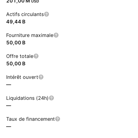
‪201,00 M‬
USD
Actifs circulants
‪49,44 B‬
Fourniture maximale
‪50,00 B‬
Offre totale
‪50,00 B‬
Intérêt ouvert
—
Liquidations (24h)
—
Taux de financement
—