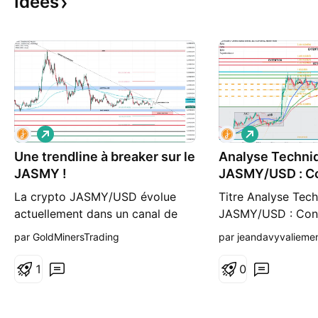
Idées
L
L
o
o
Une trendline à breaker sur le
n
Analyse Techni
n
g
g
JASMY !
JASMY/USD : Co
La crypto JASMY/USD évolue
Titre Analyse Tec
actuellement dans un canal de
JASMY/USD : Conf
consolidation. Pour déclencher
Tendance Haussiè
par GoldMinersTrading
par jeandavyvalieme
un mouvement haussier
titre Le niveau d'
significatif 📈, il est crucial de
atteint, cap sur l'
1
0
casser la trendline baissière
🌟💢 Introduction L
(ligne en pointillés) qui agit
l'analyse techniqu
comme une résistance
JASMY/USD en ti