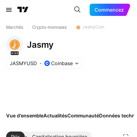
Commencez
JasmyCoin
Marchés
/
Crypto-monnaies
/
Jasmy
#120
JASMYUSD
Coinbase
Vue d'ensemble
Actualités
Communauté
Données techni
Prix
Plus
Capitalisation boursière