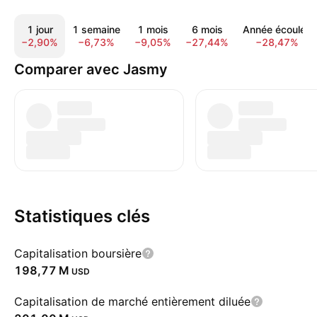
1 jour
1 semaine
1 mois
6 mois
Année écoulée
−2,90%
−6,73%
−9,05%
−27,44%
−28,47%
Comparer avec Jasmy
Statistiques clés
Capitalisation boursière
‪198,77 M‬
USD
Capitalisation de marché entièrement diluée