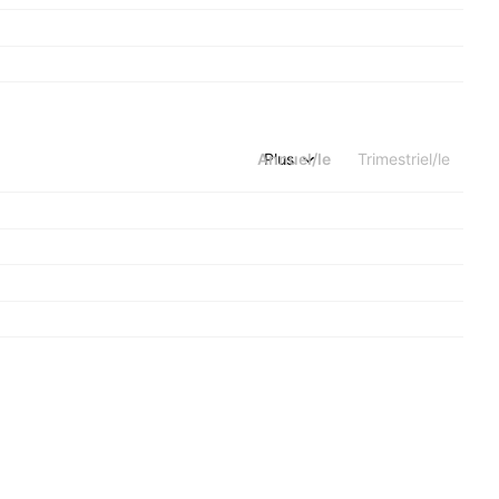
Annuel/le
Plus
Trimestriel/le