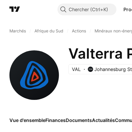
Chercher
Pro
Marchés
/
Afrique du Sud
/
Actions
/
Minéraux non-éner
Valterra 
VAL
Johannesburg S
Vue d'ensemble
Finances
Documents
Actualités
Commu