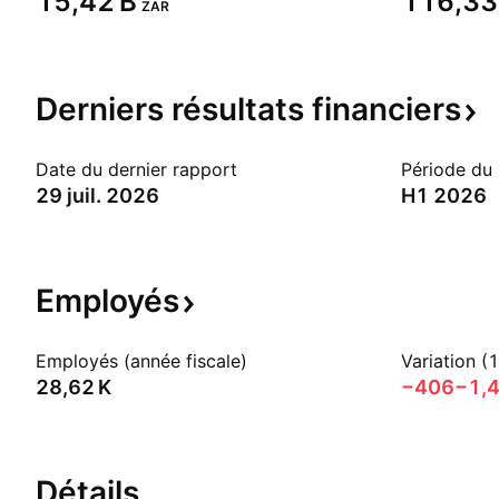
‪15,42 B‬
‪116,33 
ZAR
Derniers résultats
financiers
Date du dernier rapport
Période du
29 juil. 2026
H1 2026
Employés
Employés (année fiscale)
Variation (
‪28,62 K‬
−406
−1,
Détails