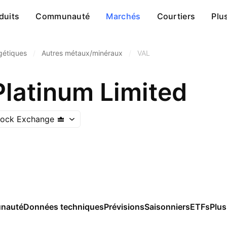
duits
Communauté
Marchés
Courtiers
Plu
gétiques
/
Autres métaux/minéraux
/
VAL
Platinum Limited
tock Exchange
nauté
Données techniques
Prévisions
Saisonniers
ETFs
Plus