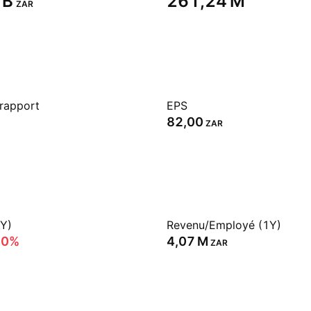
B‬
‪261,24 M‬
ZAR
 rapport
EPS
82,00
ZAR
1Y)
Revenu/Employé (1Y)
40%
‪4,07 M‬
ZAR