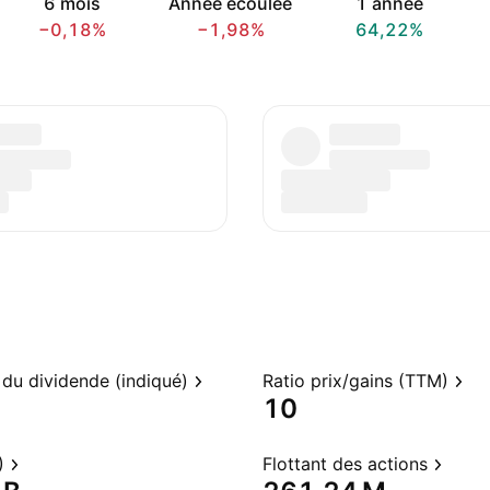
6 mois
Année écoulée
1 année
−0,18%
−1,98%
64,22%
du dividende (indiqué)
Ratio prix/gains (TTM)
10
)
Flottant des actions