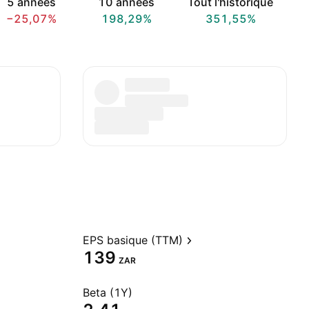
5 années
10 années
Tout l'historique
−25,07%
198,29%
351,55%
EPS basique (TTM)
139
ZAR
Beta (1Y)