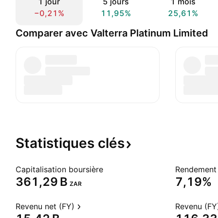
1 jour
5 jours
1 mois
−0,21%
11,95%
25,61%
Comparer avec Valterra Platinum Limited
Statistiques
clés
Capitalisation boursière
Rendement 
‪361,29 B‬
7,19%
ZAR
Revenu net (FY)
Revenu (FY