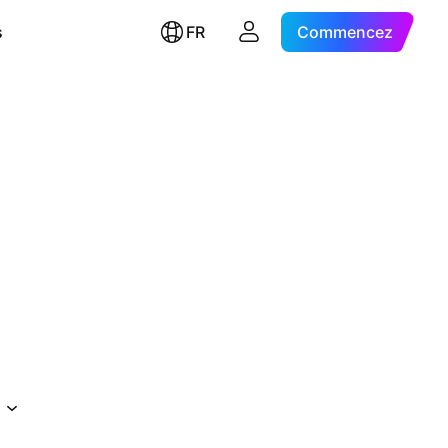
s
FR
Commencez