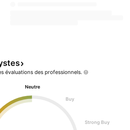
ystes
s évaluations des
professionnels.
Neutre
Buy
Strong Buy