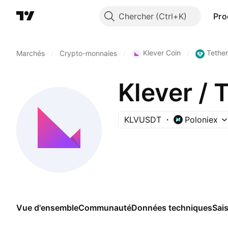
Chercher
Pro
Klever Coin
Tethe
Marchés
/
Crypto-monnaies
/
/
Klever / 
KLVUSDT
Poloniex
Vue d'ensemble
Communauté
Données techniques
Sai