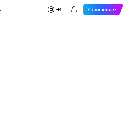
s
FR
Commencez