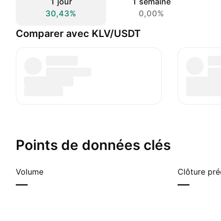
1 jour
1 semaine
30,43%
0,00%
Comparer avec KLV/USDT
Points de données clés
Volume
Clôture pr
—
—