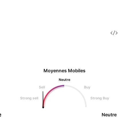
Moyennes Mobiles
Neutre
Sell
Buy
Strong sell
Strong Buy
e
Neutre