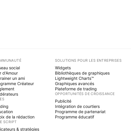
MMUNAUTÉ
SOLUTIONS POUR LES ENTREPRISES
eau social
Widgets
r d'Amour
Bibliothèques de graphiques
rainer un ami
Lightweight Charts™
ogramme Créateur
Graphiques avancés
glement
Plateforme de trading
dérateurs
OPPORTUNITÉS DE CROISSANCE
ÉES
Publicité
ading
Intégration de courtiers
ucation
Programme de partenariat
ix de la rédaction
Programme éducatif
NE SCRIPT
icateurs & stratégies