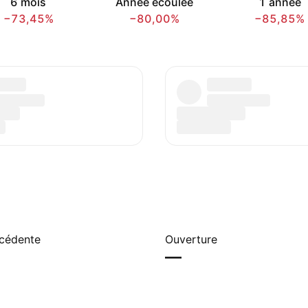
6 mois
Année écoulée
1 année
−73,45%
−80,00%
−85,85%
écédente
Ouverture
—