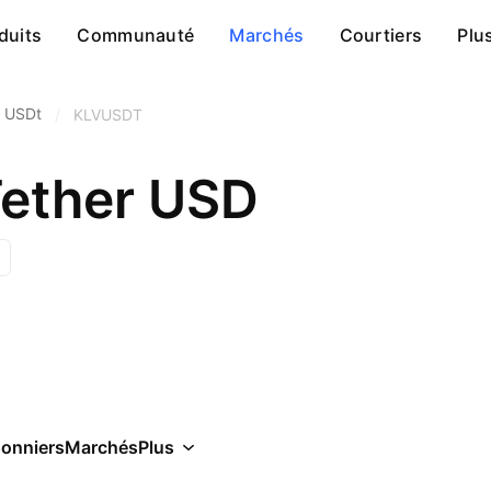
duits
Communauté
Marchés
Courtiers
Plu
r USDt
/
KLVUSDT
Tether USD
sonniers
Marchés
Plus