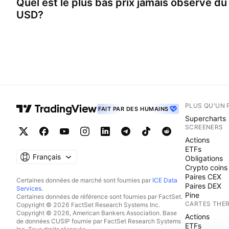
Quel est le plus bas prix jamais observé d
USD
?
PLUS QU'UN 
FAIT PAR DES HUMAINS
Supercharts
SCREENERS
Actions
ETFs
Français
Obligations
Crypto coins
Paires CEX
Certaines données de marché sont fournies par
ICE Data
Paires DEX
Services
.
Pine
Certaines données de référence sont fournies par FactSet.
CARTES THE
Copyright © 2026 FactSet Research Systems Inc.
Copyright © 2026, American Bankers Association. Base
Actions
de données CUSIP fournie par FactSet Research Systems
ETFs