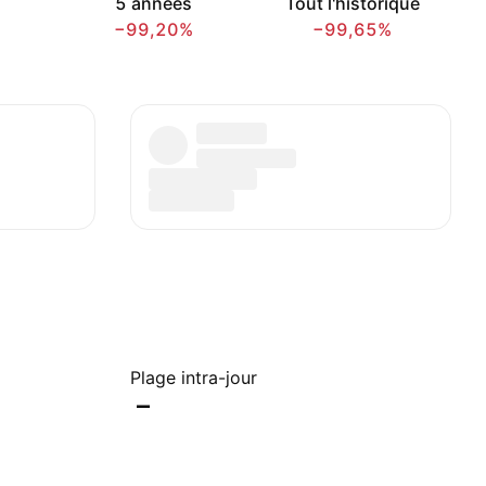
5 années
Tout l'historique
−99,20%
−99,65%
Plage intra-jour
–