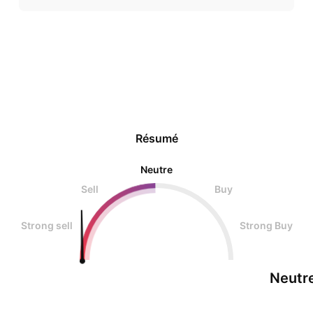
Résumé
Neutre
Sell
Buy
Strong sell
Strong Buy
Neutr