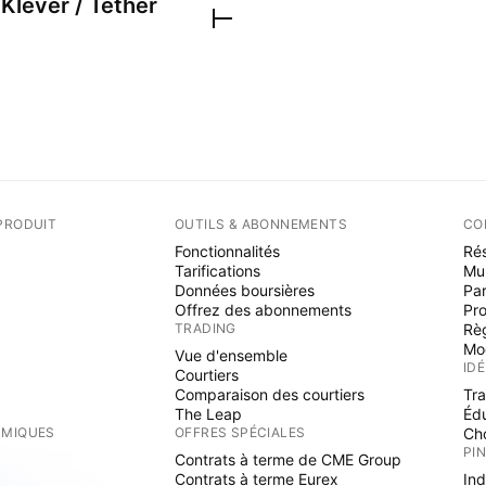
u
Klever / Tether
PRODUIT
OUTILS & ABONNEMENTS
CO
Fonctionnalités
Rés
Tarifications
Mu
Données boursières
Par
Offrez des abonnements
Pr
TRADING
Rè
Mo
Vue d'ensemble
ID
Courtiers
Comparaison des courtiers
Tr
The Leap
Éd
RMIQUES
OFFRES SPÉCIALES
Cho
PI
Contrats à terme de CME Group
Contrats à terme Eurex
Ind