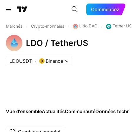
Commencez
Lido DAO
Tether US
Marchés
/
Crypto-monnaies
/
/
LDO / TetherUS
LDOUSDT
Binance
Vue d'ensemble
Actualités
Communauté
Données techni
Graphique complet