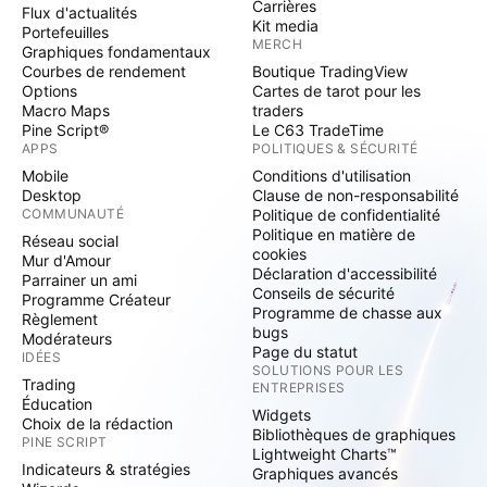
Carrières
Flux d'actualités
Kit media
Portefeuilles
MERCH
Graphiques fondamentaux
Courbes de rendement
Boutique TradingView
Options
Cartes de tarot pour les
Macro Maps
traders
Pine Script®
Le C63 TradeTime
APPS
POLITIQUES & SÉCURITÉ
Mobile
Conditions d'utilisation
Desktop
Clause de non-responsabilité
COMMUNAUTÉ
Politique de confidentialité
Politique en matière de
Réseau social
cookies
Mur d'Amour
Déclaration d'accessibilité
Parrainer un ami
Conseils de sécurité
Programme Créateur
Programme de chasse aux
Règlement
bugs
Modérateurs
Page du statut
IDÉES
SOLUTIONS POUR LES
Trading
ENTREPRISES
Éducation
Widgets
Choix de la rédaction
Bibliothèques de graphiques
PINE SCRIPT
Lightweight Charts™
Indicateurs & stratégies
Graphiques avancés