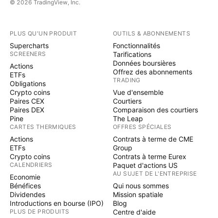
© 2026 TradingView, Inc.
PLUS QU'UN PRODUIT
OUTILS & ABONNEMENTS
Supercharts
Fonctionnalités
SCREENERS
Tarifications
Données boursières
Actions
Offrez des abonnements
ETFs
TRADING
Obligations
Crypto coins
Vue d'ensemble
Paires CEX
Courtiers
Paires DEX
Comparaison des courtiers
Pine
The Leap
CARTES THERMIQUES
OFFRES SPÉCIALES
Actions
Contrats à terme de CME
ETFs
Group
Crypto coins
Contrats à terme Eurex
CALENDRIERS
Paquet d'actions US
AU SUJET DE L'ENTREPRISE
Economie
Bénéfices
Qui nous sommes
Dividendes
Mission spatiale
Introductions en bourse (IPO)
Blog
PLUS DE PRODUITS
Centre d'aide