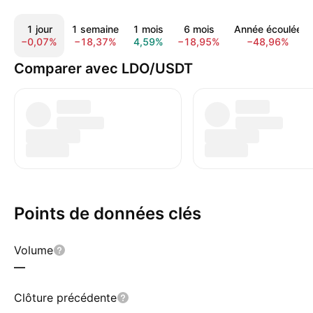
1 jour
1 semaine
1 mois
6 mois
Année écoulée
−0,07%
−18,37%
4,59%
−18,95%
−48,96%
Comparer avec LDO/USDT
Points de données clés
Volume
—
Clôture précédente