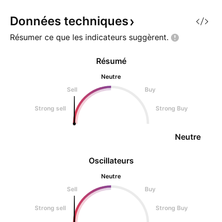
LOSS : 1,3900 $ Cela représente
un risque ré
Données
techniques
Résumer ce que les indicateurs
suggèrent.
Résumé
Neutre
Sell
Buy
Strong sell
Strong Buy
Neutre
Oscillateurs
Neutre
Sell
Buy
Strong sell
Strong Buy