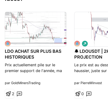
L
o
LDO ACHAT SUR PLUS BAS
🔔 LDOUSDT | 2
n
g
HISTORIQUES
PROJECTION
Prix actuellement pile sur le
Le prix est au des
premier support de l'année, ma
haussier, juste sur
stratégie sera d'attendre que l'on
2.05 Nous nous at
vienne céder le support pour
forte extension du 
par GoldMinersTrading
par PierreWinvest
aller chercher la zone plus bas
hausse vers 2.25 S
historique et prendre position sur
2
post, likez et abo
0
cette zone BUY SIGNAL : 1,4173
page
$ TAKE PROFIT : 1,5653 $ STOP