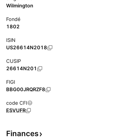
Wilmington
Fondé
1802
ISIN
US26614N2018
CUSIP
26614N201
FIGI
BBG00JRQRZF8
code CFI
ESVUFR
Finances