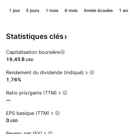
1 jour
5 jours
1 mois
6 mois
Année écoulée
1 anné
Statistiques
clés
Capitalisation boursière
‪19,45 B‬
USD
Rendement du dividende (indiqué)
1,76%
Ratio prix/gains (TTM)
—
EPS basique (TTM)
0
USD
Revenu net (FY)