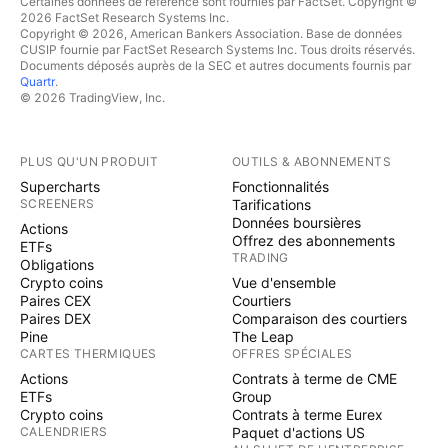
Certaines données de référence sont fournies par FactSet. Copyright ©
2026 FactSet Research Systems Inc.
Copyright © 2026, American Bankers Association. Base de données
CUSIP fournie par FactSet Research Systems Inc. Tous droits réservés.
Documents déposés auprès de la SEC et autres documents fournis par
Quartr
.
© 2026 TradingView, Inc.
PLUS QU'UN PRODUIT
OUTILS & ABONNEMENTS
Supercharts
Fonctionnalités
SCREENERS
Tarifications
Données boursières
Actions
Offrez des abonnements
ETFs
TRADING
Obligations
Crypto coins
Vue d'ensemble
Paires CEX
Courtiers
Paires DEX
Comparaison des courtiers
Pine
The Leap
CARTES THERMIQUES
OFFRES SPÉCIALES
Actions
Contrats à terme de CME
ETFs
Group
Crypto coins
Contrats à terme Eurex
CALENDRIERS
Paquet d'actions US