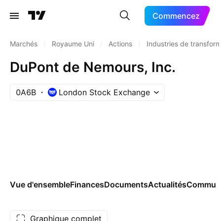
Commencez
Marchés
/
Royaume Uni
/
Actions
/
Industries de transfor
DuPont de Nemours, Inc.
0A6B
London Stock Exchange
Vue d'ensemble
Finances
Documents
Actualités
Commun
Graphique complet