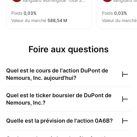
Vanguard Morningstar Total Stock Market ETF
Vanguard S
Poids
0,03%
Poids
0,03%
Valeur du marché
‪588,54 M‬
Valeur du marché
Foire aux questions
Quel est le cours de l'action
DuPont de
Nemours, Inc.
aujourd'hui?
Quel est le ticker boursier de
DuPont de
Nemours, Inc.
?
Quelle est la prévision de l'action
0A6B
?