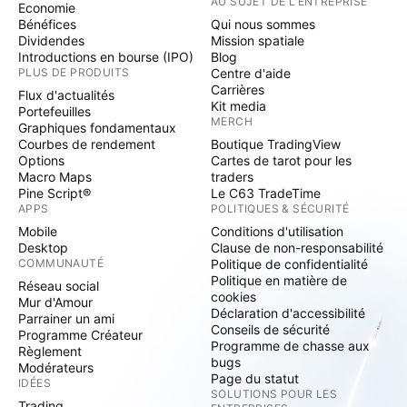
AU SUJET DE L'ENTREPRISE
Economie
Bénéfices
Qui nous sommes
Dividendes
Mission spatiale
Introductions en bourse (IPO)
Blog
PLUS DE PRODUITS
Centre d'aide
Carrières
Flux d'actualités
Kit media
Portefeuilles
MERCH
Graphiques fondamentaux
Courbes de rendement
Boutique TradingView
Options
Cartes de tarot pour les
Macro Maps
traders
Pine Script®
Le C63 TradeTime
APPS
POLITIQUES & SÉCURITÉ
Mobile
Conditions d'utilisation
Desktop
Clause de non-responsabilité
COMMUNAUTÉ
Politique de confidentialité
Politique en matière de
Réseau social
cookies
Mur d'Amour
Déclaration d'accessibilité
Parrainer un ami
Conseils de sécurité
Programme Créateur
Programme de chasse aux
Règlement
bugs
Modérateurs
Page du statut
IDÉES
SOLUTIONS POUR LES
Trading