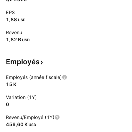
EPS
1,88
USD
Revenu
‪1,82 B‬
USD
Employés
Employés (année fiscale)
‪15 K‬
Variation (1Y)
0
Revenu/Employé (1Y)
‪456,60 K‬
USD