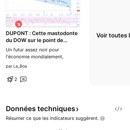
S
D
h
DUPONT : Cette mastodonte
o
Voir toutes 
r
du DOW sur le point de
t
craquer
Un futur assez noir pour
l'économie mondialement,
coronavirus oblige. Un petit short
par Le_Boa
sur une entreprise mal en point
sera initié.
2
Données
techniques
Résumer ce que les indicateurs
suggèrent.