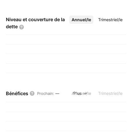
Niveau et couverture de la
Annuel/le
Plus
Trimestriel/le
dette
Bénéfices
Annuel/le
Plus
Trimestriel/le
Prochain
:
—