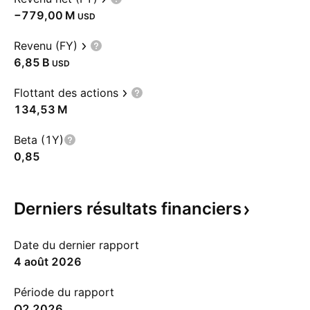
‪−779,00 M‬
USD
Revenu (FY)
‪6,85 B‬
USD
Flottant des actions
‪134,53 M‬
Beta (1Y)
0,85
Derniers résultats
financiers
Date du dernier rapport
4 août 2026
Période du rapport
Q2 2026