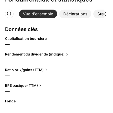
Vue d'ensemble
Déclarations
Statisti
Plus
Données clés
Capitalisation boursière
—
Rendement du dividende (indiqué)
—
Ratio prix/gains (TTM)
—
EPS basique (TTM)
—
Fondé
—