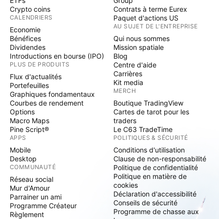
ETFs
Group
Crypto coins
Contrats à terme Eurex
CALENDRIERS
Paquet d'actions US
AU SUJET DE L'ENTREPRISE
Economie
Bénéfices
Qui nous sommes
Dividendes
Mission spatiale
Introductions en bourse (IPO)
Blog
PLUS DE PRODUITS
Centre d'aide
Carrières
Flux d'actualités
Kit media
Portefeuilles
MERCH
Graphiques fondamentaux
Courbes de rendement
Boutique TradingView
Options
Cartes de tarot pour les
Macro Maps
traders
Pine Script®
Le C63 TradeTime
APPS
POLITIQUES & SÉCURITÉ
Mobile
Conditions d'utilisation
Desktop
Clause de non-responsabilité
COMMUNAUTÉ
Politique de confidentialité
Politique en matière de
Réseau social
cookies
Mur d'Amour
Déclaration d'accessibilité
Parrainer un ami
Conseils de sécurité
Programme Créateur
Programme de chasse aux
Règlement