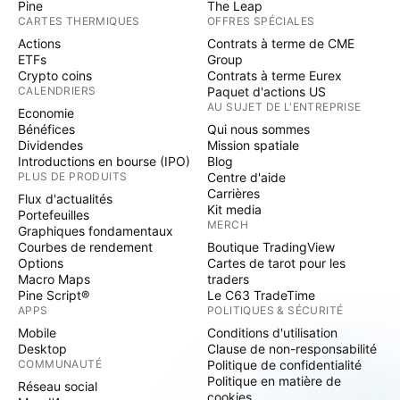
Pine
The Leap
CARTES THERMIQUES
OFFRES SPÉCIALES
Actions
Contrats à terme de CME
ETFs
Group
Crypto coins
Contrats à terme Eurex
CALENDRIERS
Paquet d'actions US
AU SUJET DE L'ENTREPRISE
Economie
Bénéfices
Qui nous sommes
Dividendes
Mission spatiale
Introductions en bourse (IPO)
Blog
PLUS DE PRODUITS
Centre d'aide
Carrières
Flux d'actualités
Kit media
Portefeuilles
MERCH
Graphiques fondamentaux
Courbes de rendement
Boutique TradingView
Options
Cartes de tarot pour les
Macro Maps
traders
Pine Script®
Le C63 TradeTime
APPS
POLITIQUES & SÉCURITÉ
Mobile
Conditions d'utilisation
Desktop
Clause de non-responsabilité
COMMUNAUTÉ
Politique de confidentialité
Politique en matière de
Réseau social
cookies