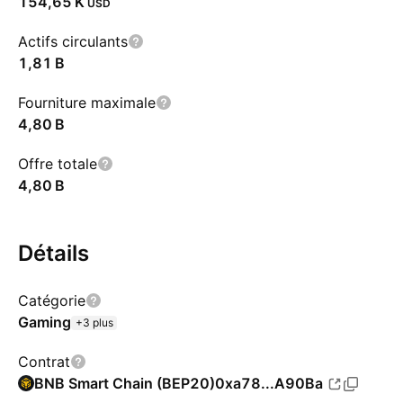
‪154,65 K‬
USD
Actifs circulants
‪1,81 B‬
Fourniture maximale
‪4,80 B‬
Offre totale
‪4,80 B‬
Détails
Catégorie
Gaming
+3 plus
Contrat
BNB Smart Chain (BEP20)
0xa78...A90Ba