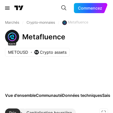
Commencez
Metafluence
Marchés
/
Crypto-monnaies
/
Metafluence
#2475
METOUSD
Crypto assets
Vue d'ensemble
Communauté
Données techniques
Saiso
Prix
Plus
Capitalisation boursière