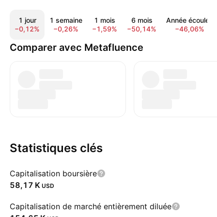
1 jour
1 semaine
1 mois
6 mois
Année écoulée
−0,12%
−0,26%
−1,59%
−50,14%
−46,06%
Comparer avec Metafluence
Statistiques clés
Capitalisation boursière
‪58,17 K‬
USD
Capitalisation de marché entièrement diluée