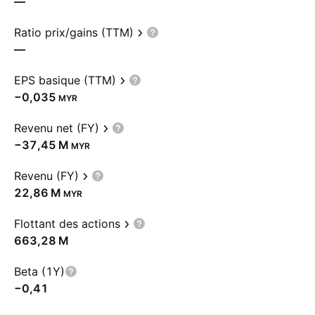
—
Ratio prix/gains (TTM)
—
EPS basique (TTM)
−0,035
MYR
Revenu net (FY)
‪−37,45 M‬
MYR
Revenu (FY)
‪22,86 M‬
MYR
Flottant des actions
‪663,28 M‬
Beta (1Y)
−0,41