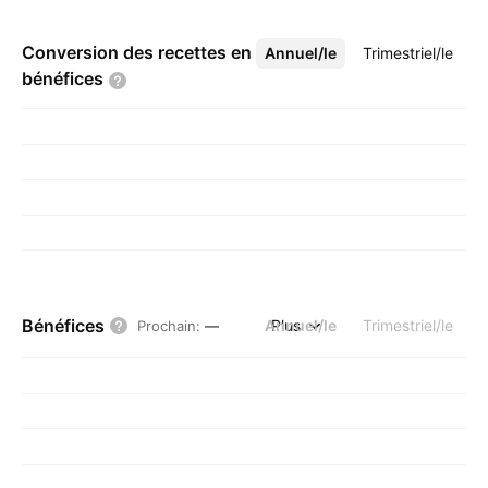
Conversion des recettes en
Annuel/le
Plus
Trimestriel/le
bénéfices
Bénéfices
Annuel/le
Plus
Trimestriel/le
Prochain
:
—