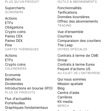
PLUS QU'UN PRODUIT
OUTILS & ABONNEMENTS
Supercharts
Fonctionnalités
SCREENERS
Tarifications
Données boursières
Actions
Offrez des abonnements
ETFs
TRADING
Obligations
Crypto coins
Vue d'ensemble
Paires CEX
Courtiers
Paires DEX
Comparaison des courtiers
Pine
The Leap
CARTES THERMIQUES
OFFRES SPÉCIALES
Actions
Contrats à terme de CME
ETFs
Group
Crypto coins
Contrats à terme Eurex
CALENDRIERS
Paquet d'actions US
AU SUJET DE L'ENTREPRISE
Economie
Bénéfices
Qui nous sommes
Dividendes
Mission spatiale
Introductions en bourse (IPO)
Blog
PLUS DE PRODUITS
Centre d'aide
Carrières
Flux d'actualités
Kit media
Portefeuilles
MERCH
Graphiques fondamentaux