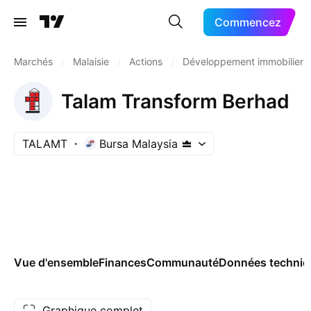
Commencez
Marchés
/
Malaisie
/
Actions
/
Développement immobilier
Talam Transform Berhad
TALAMT
Bursa Malaysia
Vue d'ensemble
Finances
Communauté
Données techniq
Graphique complet