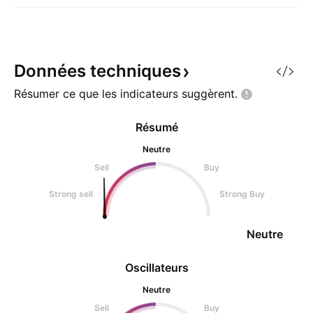
Données
techniques
Résumer ce que les indicateurs
suggèrent.
Résumé
Neutre
Sell
Buy
Strong sell
Strong Buy
Neutre
Oscillateurs
Neutre
Sell
Buy