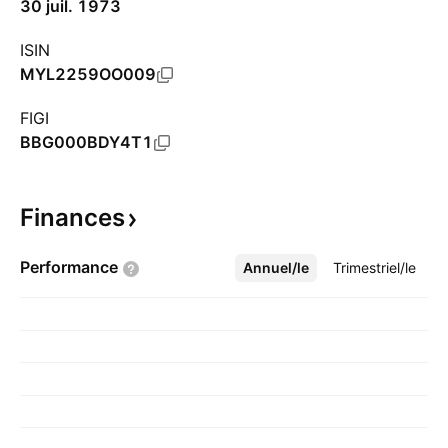
30 juil. 1973
ISIN
MYL2259OO009
FIGI
BBG000BDY4T1
Finances
Performance
Annuel/le
Plus
Trimestriel/le