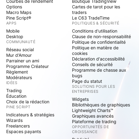
Courbes de rendement
Boutique TradingView
Options
Cartes de tarot pour les
Macro Maps
traders
Pine Script®
Le C63 TradeTime
APPS
POLITIQUES & SÉCURITÉ
Mobile
Conditions d'utilisation
Desktop
Clause de non-responsabilité
COMMUNAUTÉ
Politique de confidentialité
Politique en matière de
Réseau social
cookies
Mur d'Amour
Déclaration d'accessibilité
Parrainer un ami
Conseils de sécurité
Programme Créateur
Programme de chasse aux
Règlement
bugs
Modérateurs
Page du statut
IDÉES
SOLUTIONS POUR LES
Trading
ENTREPRISES
Éducation
Widgets
Choix de la rédaction
Bibliothèques de graphiques
PINE SCRIPT
Lightweight Charts™
Indicateurs & stratégies
Graphiques avancés
Wizards
Plateforme de trading
Freelancers
OPPORTUNITÉS DE
Espaces payants
CROISSANCE