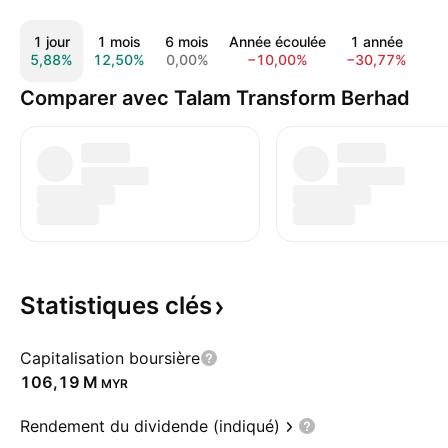
1 jour
1 mois
6 mois
Année écoulée
1 année
5 
5,88%
12,50%
0,00%
−10,00%
−30,77%
−2
Comparer avec Talam Transform Berhad
Statistiques
clés
Capitalisation boursière
‪106,19 M‬
MYR
Rendement du dividende (indiqué)