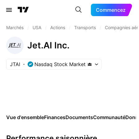
Commencez
Marchés
/
USA
/
Actions
/
Transports
/
Compagnies aér
Jet.AI Inc.
JTAI
Nasdaq Stock Market
Vue d'ensemble
Finances
Documents
Communauté
Donn
Performance saisonnière