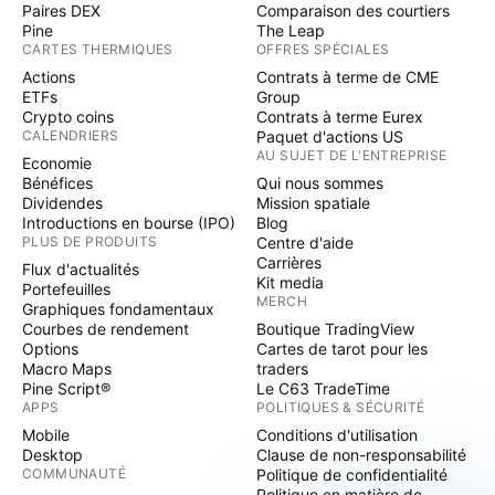
Paires DEX
Comparaison des courtiers
Pine
The Leap
CARTES THERMIQUES
OFFRES SPÉCIALES
Actions
Contrats à terme de CME
ETFs
Group
Crypto coins
Contrats à terme Eurex
CALENDRIERS
Paquet d'actions US
AU SUJET DE L'ENTREPRISE
Economie
Bénéfices
Qui nous sommes
Dividendes
Mission spatiale
Introductions en bourse (IPO)
Blog
PLUS DE PRODUITS
Centre d'aide
Carrières
Flux d'actualités
Kit media
Portefeuilles
MERCH
Graphiques fondamentaux
Courbes de rendement
Boutique TradingView
Options
Cartes de tarot pour les
Macro Maps
traders
Pine Script®
Le C63 TradeTime
APPS
POLITIQUES & SÉCURITÉ
Mobile
Conditions d'utilisation
Desktop
Clause de non-responsabilité
COMMUNAUTÉ
Politique de confidentialité
Politique en matière de