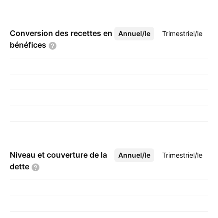
Conversion des recettes en
Annuel/le
Plus
Trimestriel/le
bénéfices
Niveau et couverture de la
Annuel/le
Plus
Trimestriel/le
dette