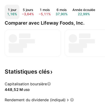
1 jour
5 jours
1 mois
6 mois
Année écoulée
1 
1,16%
−3,64%
−5,11%
37,90%
22,99%
7
Comparer avec Lifeway Foods, Inc.
Statistiques
clés
Capitalisation boursière
‪448,52 M‬
USD
Rendement du dividende (indiqué)