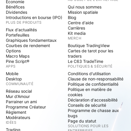
Economie
Bénéfices
Qui nous sommes
Dividendes
Mission spatiale
Introductions en bourse (IPO)
Blog
PLUS DE PRODUITS
Centre d'aide
Carrières
Flux d'actualités
Kit media
Portefeuilles
MERCH
Graphiques fondamentaux
Courbes de rendement
Boutique TradingView
Options
Cartes de tarot pour les
Macro Maps
traders
Pine Script®
Le C63 TradeTime
APPS
POLITIQUES & SÉCURITÉ
Mobile
Conditions d'utilisation
Desktop
Clause de non-responsabilité
COMMUNAUTÉ
Politique de confidentialité
Politique en matière de
Réseau social
cookies
Mur d'Amour
Déclaration d'accessibilité
Parrainer un ami
Conseils de sécurité
Programme Créateur
Programme de chasse aux
Règlement
bugs
Modérateurs
Page du statut
IDÉES
SOLUTIONS POUR LES
Trading
ENTREPRISES