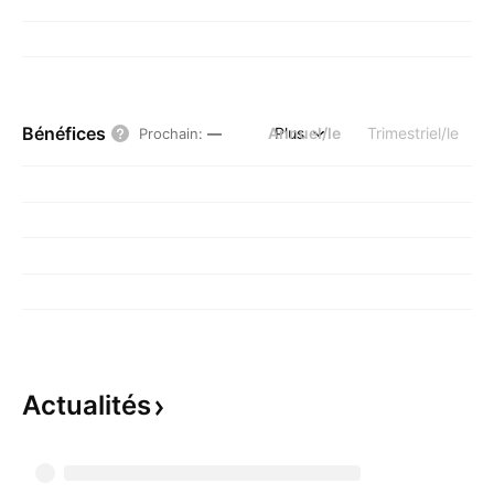
Bénéfices
Annuel/le
Plus
Trimestriel/le
Prochain
:
—
Actualités