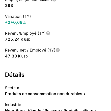
293
Variation (1Y)
+2
+0,69%
Revenu/Employé (1Y)
‪725,24 K‬
USD
Revenu net / Employé (1Y)
‪47,30 K‬
USD
Détails
Secteur
Produits de consommation non durables
Industrie
Nourriture : Viande / Poisson / Produits laitiers