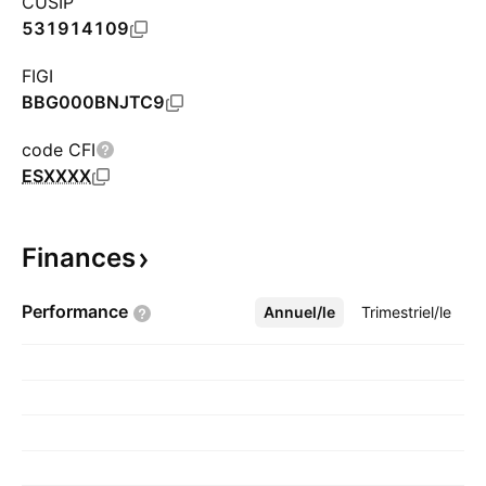
CUSIP
531914109
FIGI
BBG000BNJTC9
code CFI
ESXXXX
Finances
Performance
Annuel/le
Plus
Trimestriel/le