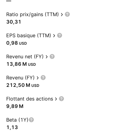
—
Ratio prix/gains (TTM)
30,31
EPS basique (TTM)
0,98
USD
Revenu net (FY)
‪13,86 M‬
USD
Revenu (FY)
‪212,50 M‬
USD
Flottant des actions
‪9,89 M‬
Beta (1Y)
1,13