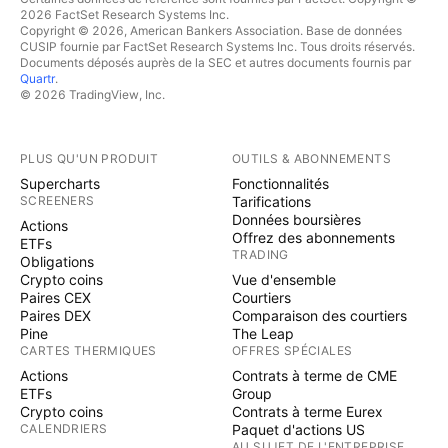
2026 FactSet Research Systems Inc.
Copyright © 2026, American Bankers Association. Base de données
CUSIP fournie par FactSet Research Systems Inc. Tous droits réservés.
Documents déposés auprès de la SEC et autres documents fournis par
Quartr
.
© 2026 TradingView, Inc.
PLUS QU'UN PRODUIT
OUTILS & ABONNEMENTS
Supercharts
Fonctionnalités
SCREENERS
Tarifications
Données boursières
Actions
Offrez des abonnements
ETFs
TRADING
Obligations
Crypto coins
Vue d'ensemble
Paires CEX
Courtiers
Paires DEX
Comparaison des courtiers
Pine
The Leap
CARTES THERMIQUES
OFFRES SPÉCIALES
Actions
Contrats à terme de CME
ETFs
Group
Crypto coins
Contrats à terme Eurex
CALENDRIERS
Paquet d'actions US
AU SUJET DE L'ENTREPRISE