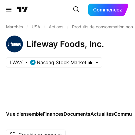
Commencez
Marchés
/
USA
/
Actions
/
Produits de consommation non 
Lifeway Foods, Inc.
LWAY
Nasdaq Stock Market
Vue d'ensemble
Finances
Documents
Actualités
Commun
Graphique complet