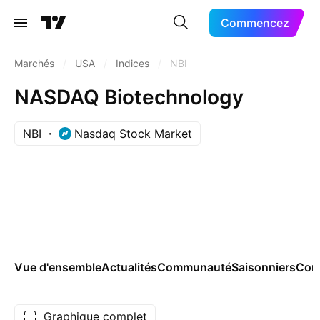
Commencez
Marchés
/
USA
/
Indices
/
NBI
NASDAQ Biotechnology
NBI
Nasdaq Stock Market
Vue d'ensemble
Actualités
Communauté
Saisonniers
Com
Graphique complet