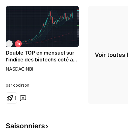
S
N
h
Double TOP en mensuel sur
o
Voir toutes 
r
l'indice des biotechs coté au
t
nasdaq ?
NASDAQ:NBI
par cpoirson
1
Saisonniers