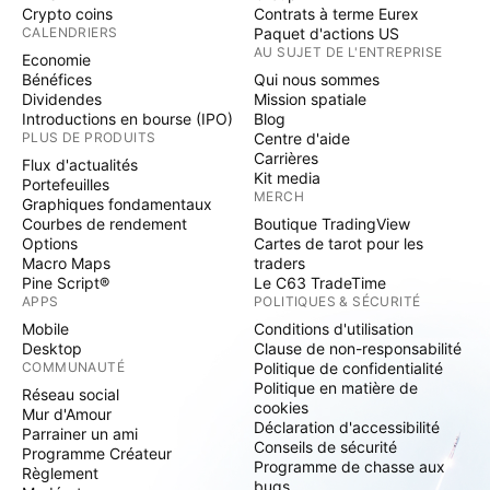
Crypto coins
Contrats à terme Eurex
CALENDRIERS
Paquet d'actions US
AU SUJET DE L'ENTREPRISE
Economie
Bénéfices
Qui nous sommes
Dividendes
Mission spatiale
Introductions en bourse (IPO)
Blog
PLUS DE PRODUITS
Centre d'aide
Carrières
Flux d'actualités
Kit media
Portefeuilles
MERCH
Graphiques fondamentaux
Courbes de rendement
Boutique TradingView
Options
Cartes de tarot pour les
Macro Maps
traders
Pine Script®
Le C63 TradeTime
APPS
POLITIQUES & SÉCURITÉ
Mobile
Conditions d'utilisation
Desktop
Clause de non-responsabilité
COMMUNAUTÉ
Politique de confidentialité
Politique en matière de
Réseau social
cookies
Mur d'Amour
Déclaration d'accessibilité
Parrainer un ami
Conseils de sécurité
Programme Créateur
Programme de chasse aux
Règlement
bugs