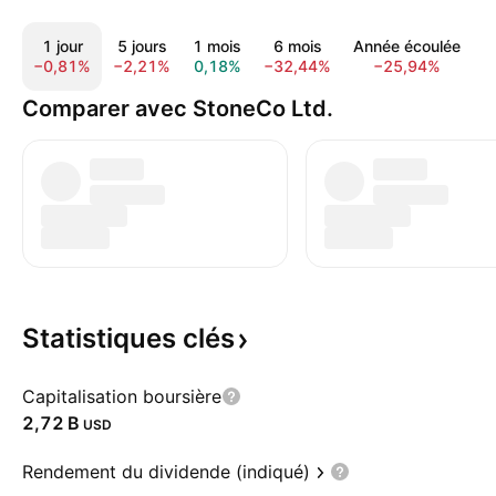
1 jour
5 jours
1 mois
6 mois
Année écoulée
1
−0,81%
−2,21%
0,18%
−32,44%
−25,94%
−
Comparer avec StoneCo Ltd.
Statistiques
clés
Capitalisation boursière
‪2,72 B‬
USD
Rendement du dividende (indiqué)