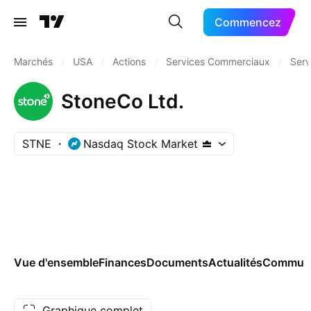
Commencez
Marchés
/
USA
/
Actions
/
Services Commerciaux
/
Serv
StoneCo Ltd.
STNE
Nasdaq Stock Market
Vue d'ensemble
Finances
Documents
Actualités
Commun
Graphique complet