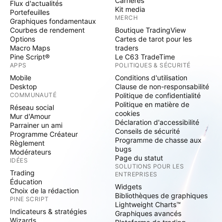
Carrières
Flux d'actualités
Kit media
Portefeuilles
MERCH
Graphiques fondamentaux
Courbes de rendement
Boutique TradingView
Options
Cartes de tarot pour les
Macro Maps
traders
Pine Script®
Le C63 TradeTime
APPS
POLITIQUES & SÉCURITÉ
Mobile
Conditions d'utilisation
Desktop
Clause de non-responsabilité
COMMUNAUTÉ
Politique de confidentialité
Politique en matière de
Réseau social
cookies
Mur d'Amour
Déclaration d'accessibilité
Parrainer un ami
Conseils de sécurité
Programme Créateur
Programme de chasse aux
Règlement
bugs
Modérateurs
Page du statut
IDÉES
SOLUTIONS POUR LES
Trading
ENTREPRISES
Éducation
Widgets
Choix de la rédaction
Bibliothèques de graphiques
PINE SCRIPT
Lightweight Charts™
Indicateurs & stratégies
Graphiques avancés
Wizards