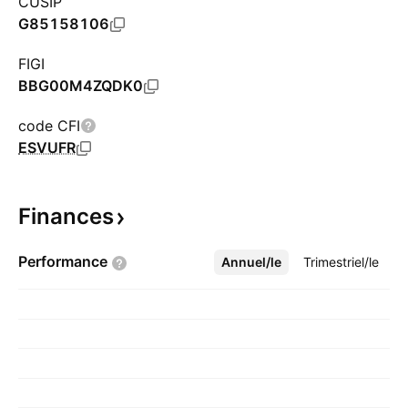
CUSIP
G85158106
FIGI
BBG00M4ZQDK0
code CFI
ESVUFR
Finances
Performance
Annuel/le
Plus
Trimestriel/le