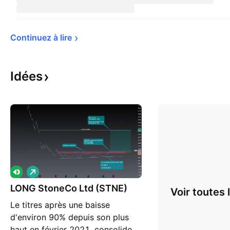
Continuez à 
lire
Idées
L
o
LONG StoneCo Ltd (STNE)
n
Voir toutes 
g
Le titres après une baisse
d'environ 90% depuis son plus
haut en février 2021, consolide