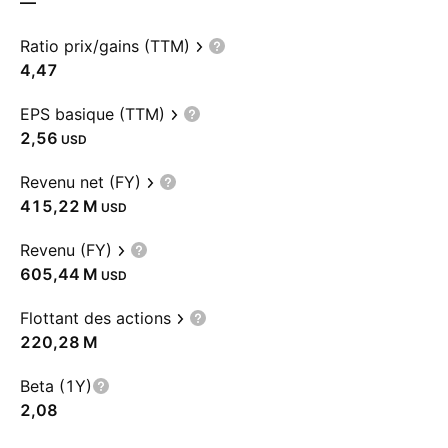
—
Ratio prix/gains (TTM)
4,47
EPS basique (TTM)
2,56
USD
Revenu net (FY)
‪415,22 M‬
USD
Revenu (FY)
‪605,44 M‬
USD
Flottant des actions
‪220,28 M‬
Beta (1Y)
2,08