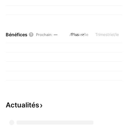
Bénéfices
Annuel/le
Plus
Trimestriel/le
Prochain
:
—
Actualités