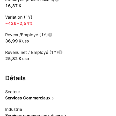
‪16,37 K‬
Variation (1Y)
−426
−2,54%
Revenu/Employé (1Y)
‪36,99 K‬
USD
Revenu net / Employé (1Y)
‪25,82 K‬
USD
Détails
Secteur
Services Commerciaux
Industrie
Services commerciaux divers