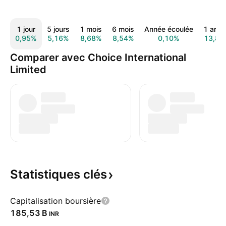
1 jour
5 jours
1 mois
6 mois
Année écoulée
1 ann
0,95%
5,16%
8,68%
8,54%
0,10%
13,83
Comparer avec Choice International
Limited
Statistiques
clés
Capitalisation boursière
‪185,53 B‬
INR