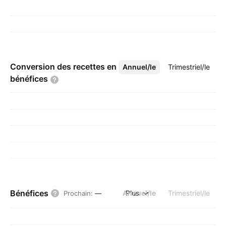
Conversion des recettes en
Annuel/le
Plus
Trimestriel/le
bénéfices
Bénéfices
Annuel/le
Plus
Trimestriel/le
Prochain
:
—