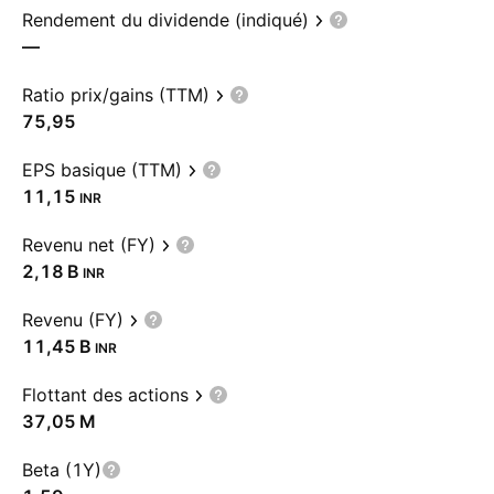
Rendement du dividende (indiqué)
—
Ratio prix/gains (TTM)
75,95
EPS basique (TTM)
11,15
INR
Revenu net (FY)
‪2,18 B‬
INR
Revenu (FY)
‪11,45 B‬
INR
Flottant des actions
‪37,05 M‬
Beta (1Y)