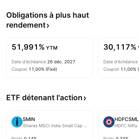
Obligations à plus haut
rendement
51,991%
30,117%
YTM
Date d'échéance
26 déc. 2027
Date d'échéance
Coupon
11,00% (Fixé)
Coupon
11,00% (
ETF détenant
l'action
SMIN
HDFCSML
iShares MSCI India Small Cap ETF
HDFC Nifty
Poids
0,14%
Poids
0,33%