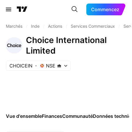
Commencez
Marchés
/
Inde
/
Actions
/
Services Commerciaux
/
Serv
Choice International
Limited
CHOICEIN
NSE
Vue d'ensemble
Finances
Communauté
Données techniq