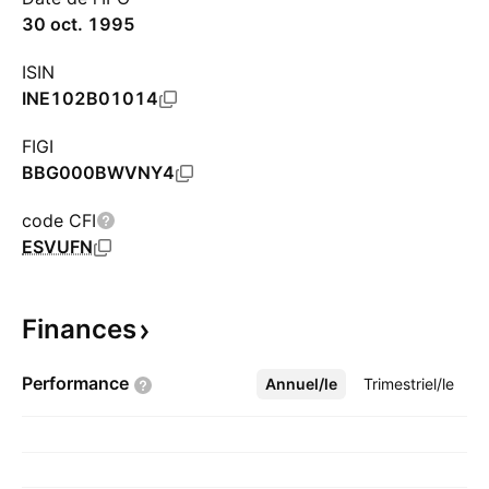
30 oct. 1995
ISIN
INE102B01014
FIGI
BBG000BWVNY4
code CFI
ESVUFN
Finances
Performance
Annuel/le
Plus
Trimestriel/le