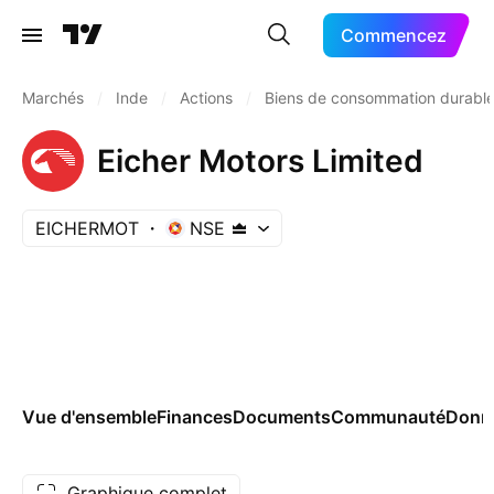
Commencez
Marchés
/
Inde
/
Actions
/
Biens de consommation durabl
Eicher Motors Limited
EICHERMOT
NSE
Vue d'ensemble
Finances
Documents
Communauté
Donn
Graphique complet