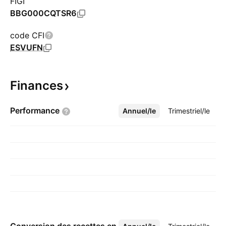
FIGI
BBG000CQTSR6
code CFI
ESVUFN
Finances
Performance
Annuel/le
Plus
Trimestriel/le