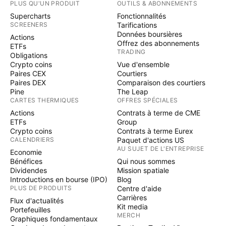
PLUS QU'UN PRODUIT
OUTILS & ABONNEMENTS
Supercharts
Fonctionnalités
SCREENERS
Tarifications
Données boursières
Actions
Offrez des abonnements
ETFs
TRADING
Obligations
Crypto coins
Vue d'ensemble
Paires CEX
Courtiers
Paires DEX
Comparaison des courtiers
Pine
The Leap
CARTES THERMIQUES
OFFRES SPÉCIALES
Actions
Contrats à terme de CME
ETFs
Group
Crypto coins
Contrats à terme Eurex
CALENDRIERS
Paquet d'actions US
AU SUJET DE L'ENTREPRISE
Economie
Bénéfices
Qui nous sommes
Dividendes
Mission spatiale
Introductions en bourse (IPO)
Blog
PLUS DE PRODUITS
Centre d'aide
Carrières
Flux d'actualités
Kit media
Portefeuilles
MERCH
Graphiques fondamentaux