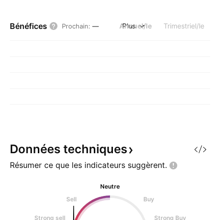
Bénéfices
Annuel/le
Plus
Trimestriel/le
Prochain
:
—
Données
techniques
Résumer ce que les indicateurs
suggèrent.
Neutre
Sell
Buy
Strong sell
Strong Buy