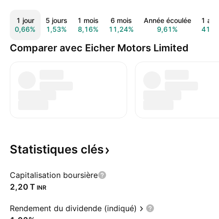
1 jour
5 jours
1 mois
6 mois
Année écoulée
1 an
0,66%
1,53%
8,16%
11,24%
9,61%
41,7
Comparer avec Eicher Motors Limited
Statistiques
clés
Capitalisation boursière
‪2,20 T‬
INR
Rendement du dividende (indiqué)