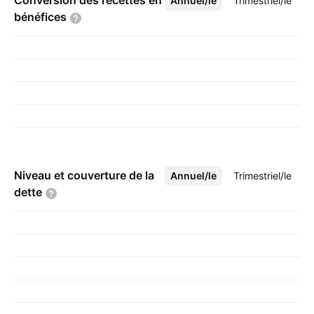
Conversion des recettes en
Annuel/le
Plus
Trimestriel/le
bénéfices
Niveau et couverture de la
Annuel/le
Plus
Trimestriel/le
dette