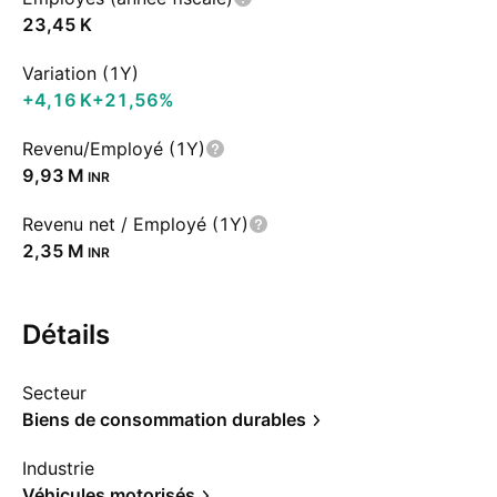
‪23,45 K‬
Variation (1Y)
‪+4,16 K‬
+21,56%
Revenu/Employé (1Y)
‪9,93 M‬
INR
Revenu net / Employé (1Y)
‪2,35 M‬
INR
Détails
Secteur
Biens de consommation durables
Industrie
Véhicules motorisés