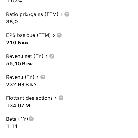
1,02%
Ratio prix/gains (TTM)
38,0
EPS basique (TTM)
210,5
INR
Revenu net (FY)
‪55,15 B‬
INR
Revenu (FY)
‪232,98 B‬
INR
Flottant des actions
‪134,07 M‬
Beta (1Y)
1,11