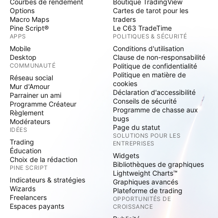
Courbes de rendement
Boutique TradingView
Options
Cartes de tarot pour les
Macro Maps
traders
Pine Script®
Le C63 TradeTime
APPS
POLITIQUES & SÉCURITÉ
Mobile
Conditions d'utilisation
Desktop
Clause de non-responsabilité
COMMUNAUTÉ
Politique de confidentialité
Politique en matière de
Réseau social
cookies
Mur d'Amour
Déclaration d'accessibilité
Parrainer un ami
Conseils de sécurité
Programme Créateur
Programme de chasse aux
Règlement
bugs
Modérateurs
Page du statut
IDÉES
SOLUTIONS POUR LES
Trading
ENTREPRISES
Éducation
Widgets
Choix de la rédaction
Bibliothèques de graphiques
PINE SCRIPT
Lightweight Charts™
Indicateurs & stratégies
Graphiques avancés
Wizards
Plateforme de trading
Freelancers
OPPORTUNITÉS DE
Espaces payants
CROISSANCE