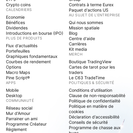
Crypto coins
Contrats à terme Eurex
CALENDRIERS
Paquet d'actions US
AU SUJET DE L'ENTREPRISE
Economie
Bénéfices
Qui nous sommes
Dividendes
Mission spatiale
Introductions en bourse (IPO)
Blog
PLUS DE PRODUITS
Centre d'aide
Carrières
Flux d'actualités
Kit media
Portefeuilles
MERCH
Graphiques fondamentaux
Courbes de rendement
Boutique TradingView
Options
Cartes de tarot pour les
Macro Maps
traders
Pine Script®
Le C63 TradeTime
APPS
POLITIQUES & SÉCURITÉ
Mobile
Conditions d'utilisation
Desktop
Clause de non-responsabilité
COMMUNAUTÉ
Politique de confidentialité
Politique en matière de
Réseau social
cookies
Mur d'Amour
Déclaration d'accessibilité
Parrainer un ami
Conseils de sécurité
Programme Créateur
Programme de chasse aux
Règlement
bugs