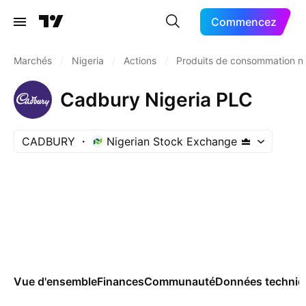
Commencez
Marchés
/
Nigeria
/
Actions
/
Produits de consommation n
Cadbury Nigeria PLC
CADBURY
Nigerian Stock Exchange
Vue d'ensemble
Finances
Communauté
Données techniq