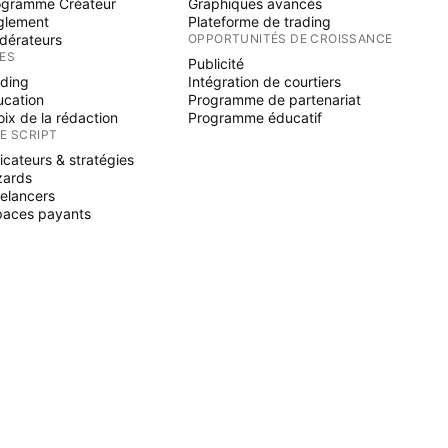
ogramme Créateur
Graphiques avancés
glement
Plateforme de trading
dérateurs
OPPORTUNITÉS DE CROISSANCE
ÉES
Publicité
ading
Intégration de courtiers
ucation
Programme de partenariat
ix de la rédaction
Programme éducatif
NE SCRIPT
icateurs & stratégies
zards
elancers
paces payants