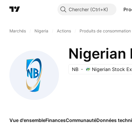
Chercher
Pro
Marchés
/
Nigeria
/
Actions
/
Produits de consommation 
Nigerian
NB
Nigerian Stock E
Vue d'ensemble
Finances
Communauté
Données techn