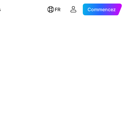
s
FR
Commencez