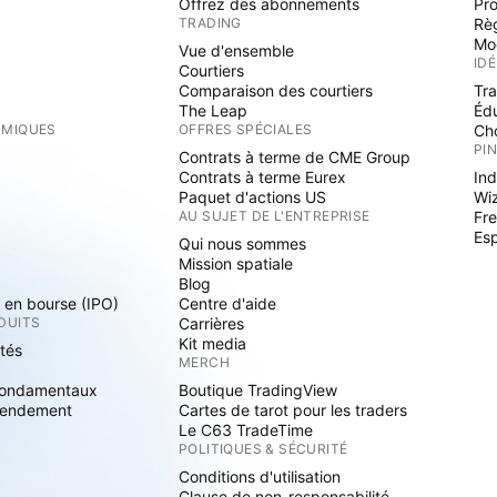
Offrez des abonnements
Pr
TRADING
Rè
Mo
Vue d'ensemble
ID
Courtiers
Comparaison des courtiers
Tr
The Leap
Éd
RMIQUES
OFFRES SPÉCIALES
Cho
PI
Contrats à terme de CME Group
Contrats à terme Eurex
Ind
Paquet d'actions US
Wi
S
AU SUJET DE L'ENTREPRISE
Fre
Es
Qui nous sommes
Mission spatiale
Blog
s en bourse (IPO)
Centre d'aide
DUITS
Carrières
Kit media
ités
MERCH
fondamentaux
Boutique TradingView
rendement
Cartes de tarot pour les traders
Le C63 TradeTime
POLITIQUES & SÉCURITÉ
Conditions d'utilisation
Clause de non-responsabilité