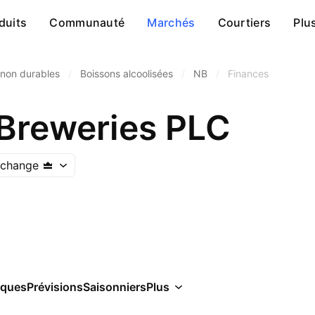
duits
Communauté
Marchés
Courtiers
Plu
non durables
/
Boissons alcoolisées
/
NB
/
Finances
 Breweries PLC
xchange
iques
Prévisions
Saisonniers
Plus