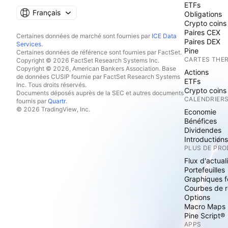
ETFs
Français
Obligations
Crypto coins
Paires CEX
Certaines données de marché sont fournies par
ICE Data
Paires DEX
Services
.
Pine
Certaines données de référence sont fournies par FactSet.
CARTES THE
Copyright © 2026 FactSet Research Systems Inc.
Copyright © 2026, American Bankers Association. Base
Actions
de données CUSIP fournie par FactSet Research Systems
ETFs
Inc. Tous droits réservés.
Crypto coins
Documents déposés auprès de la SEC et autres documents
CALENDRIER
fournis par
Quartr
.
© 2026 TradingView, Inc.
Economie
Bénéfices
Dividendes
Introduction
PLUS DE PRO
Flux d'actual
Portefeuilles
Graphiques 
Courbes de 
Options
Macro Maps
Pine Script®
APPS