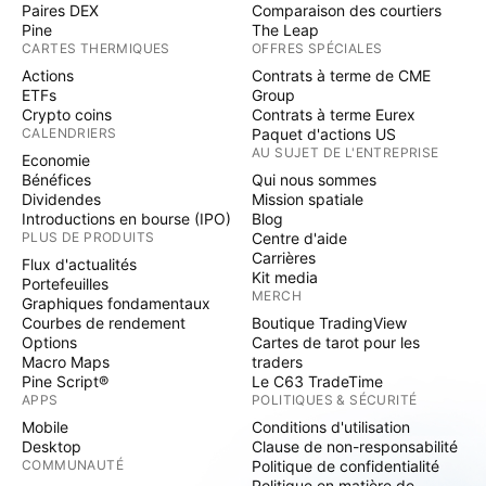
Paires DEX
Comparaison des courtiers
Pine
The Leap
CARTES THERMIQUES
OFFRES SPÉCIALES
Actions
Contrats à terme de CME
ETFs
Group
Crypto coins
Contrats à terme Eurex
CALENDRIERS
Paquet d'actions US
AU SUJET DE L'ENTREPRISE
Economie
Bénéfices
Qui nous sommes
Dividendes
Mission spatiale
Introductions en bourse (IPO)
Blog
PLUS DE PRODUITS
Centre d'aide
Carrières
Flux d'actualités
Kit media
Portefeuilles
MERCH
Graphiques fondamentaux
Courbes de rendement
Boutique TradingView
Options
Cartes de tarot pour les
Macro Maps
traders
Pine Script®
Le C63 TradeTime
APPS
POLITIQUES & SÉCURITÉ
Mobile
Conditions d'utilisation
Desktop
Clause de non-responsabilité
COMMUNAUTÉ
Politique de confidentialité
Politique en matière de