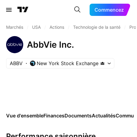
Commencez
Marchés
/
USA
/
Actions
/
Technologie de la santé
/
Pro
AbbVie Inc.
ABBV
New York Stock Exchange
Vue d'ensemble
Finances
Documents
Actualités
Commun
Performance saisonnière