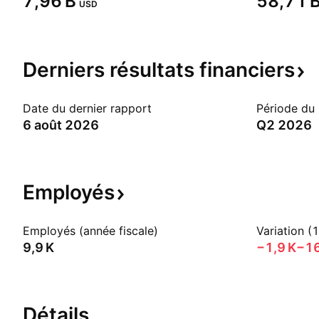
‪7,96 B‬
‪58,71 B
USD
Derniers résultats
financiers
Date du dernier rapport
Période du
6 août 2026
Q2 2026
Employés
Employés (année fiscale)
Variation (
‪9,9 K‬
‪−1,9 K‬
−1
Détails