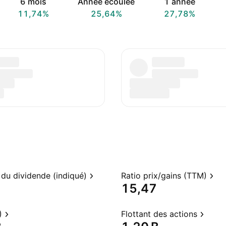
6 mois
Année écoulée
1 année
11,74%
25,64%
27,78%
du dividende (indiqué)
Ratio prix/gains (TTM)
15,47
)
Flottant des actions