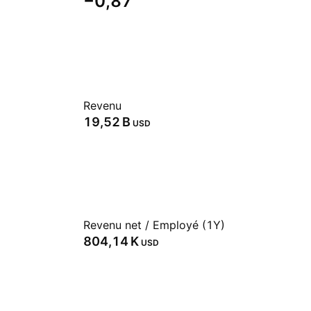
−0,87
Revenu
‪19,52 B‬
USD
Revenu net / Employé (1Y)
‪804,14 K‬
USD