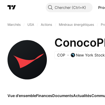
Chercher
Pro
Marchés
/
USA
/
Actions
/
Minéraux énergétiques
/
Pr
ConocoPh
COP
New York Stock
Vue d'ensemble
Finances
Documents
Actualités
Commu