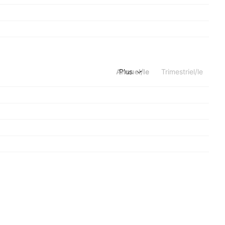
Annuel/le
Plus
Trimestriel/le