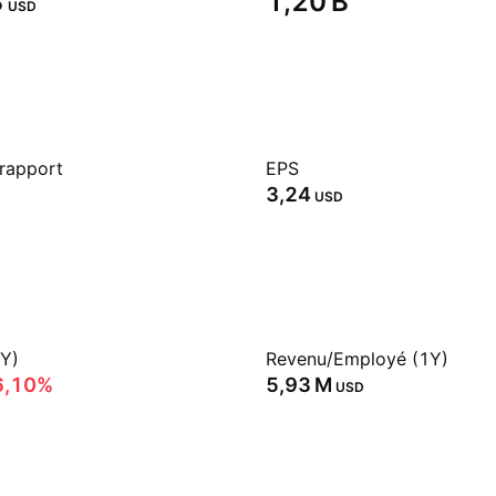
‬
‪1,20 B‬
USD
 rapport
EPS
3,24
USD
1Y)
Revenu/Employé (1Y)
6,10%
‪5,93 M‬
USD