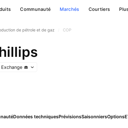
duits
Communauté
Marchés
Courtiers
Plu
oduction de pétrole et de gaz
/
COP
illips
 Exchange
nauté
Données techniques
Prévisions
Saisonniers
Options
E