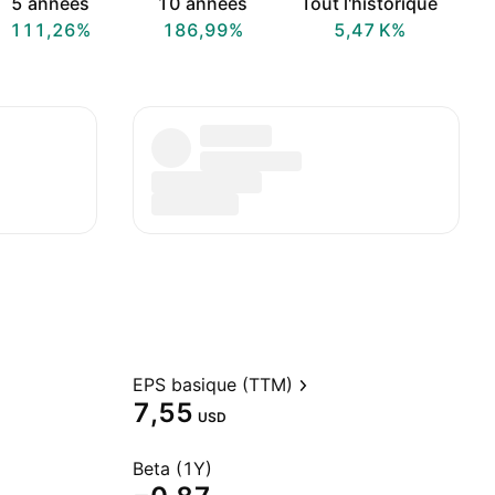
5 années
10 années
Tout l'historique
111,26%
186,99%
‪5,47 K‬%
EPS basique (TTM)
7,55
USD
Beta (1Y)