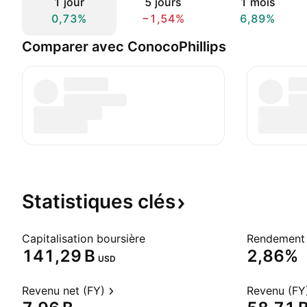
1 jour
5 jours
1 mois
0,73%
−1,54%
6,89%
Comparer avec ConocoPhillips
Statistiques
clés
Capitalisation boursière
Rendement 
‪141,29 B‬
2,86%
USD
Revenu net (FY)
Revenu (FY