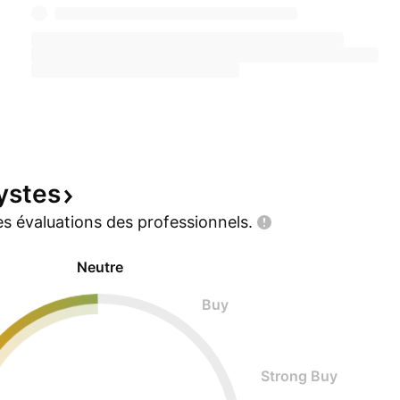
ystes
s évaluations des
professionnels.
Neutre
Buy
Strong Buy