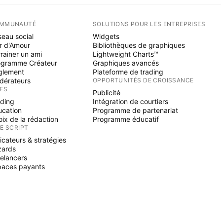
MMUNAUTÉ
SOLUTIONS POUR LES ENTREPRISES
eau social
Widgets
r d'Amour
Bibliothèques de graphiques
rainer un ami
Lightweight Charts™
ogramme Créateur
Graphiques avancés
glement
Plateforme de trading
dérateurs
OPPORTUNITÉS DE CROISSANCE
ÉES
Publicité
ading
Intégration de courtiers
ucation
Programme de partenariat
ix de la rédaction
Programme éducatif
NE SCRIPT
icateurs & stratégies
zards
elancers
paces payants