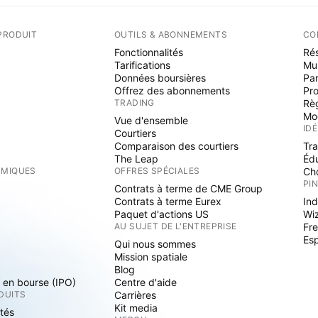
PRODUIT
OUTILS & ABONNEMENTS
CO
Fonctionnalités
Rés
Tarifications
Mu
Données boursières
Par
Offrez des abonnements
Pr
TRADING
Rè
Mo
Vue d'ensemble
ID
Courtiers
Comparaison des courtiers
Tr
The Leap
Éd
RMIQUES
OFFRES SPÉCIALES
Cho
PI
Contrats à terme de CME Group
Contrats à terme Eurex
Ind
Paquet d'actions US
Wi
S
AU SUJET DE L'ENTREPRISE
Fre
Es
Qui nous sommes
Mission spatiale
Blog
s en bourse (IPO)
Centre d'aide
DUITS
Carrières
Kit media
ités