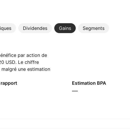
tiques
Dividendes
Gains
Segments
bénéfice par action de
20 USD. Le chiffre
, malgré une estimation
tes prévoient un
s de ‪34,65 B‬ USD.
 rapport
Estimation BPA
—