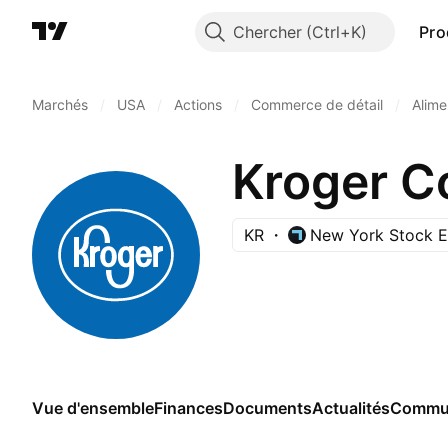
Chercher
Pro
Marchés
/
USA
/
Actions
/
Commerce de détail
/
Alime
Kroger C
KR
New York Stock 
Vue d'ensemble
Finances
Documents
Actualités
Commu