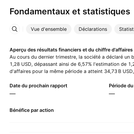
Fondamentaux et statistiques
Vue d'ensemble
Déclarations
Statis
Plus
Aperçu des résultats financiers et du chiffre d'affaires
Au cours du dernier trimestre, la société a déclaré un 
1,28 USD, dépassant ainsi de 6,57% l'estimation de 1,
d'affaires pour la même période a atteint ‪34,73 B‬ USD
de ‪34,96 B‬ USD. Pour le prochain trimestre, les analys
bénéfice par action de 1,05 USD et un chiffre d'affaire
Date du prochain rapport
Période du
—
—
Bénéfice par action