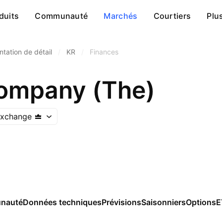
duits
Communauté
Marchés
Courtiers
Plu
ntation de détail
/
KR
/
Finances
ompany (The)
Exchange
nauté
Données techniques
Prévisions
Saisonniers
Options
E