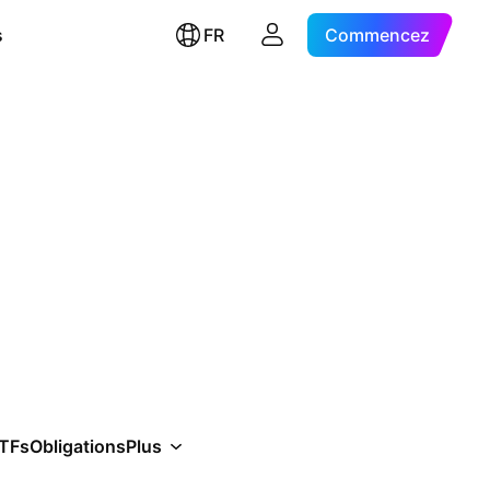
s
FR
Commencez
TFs
Obligations
Plus