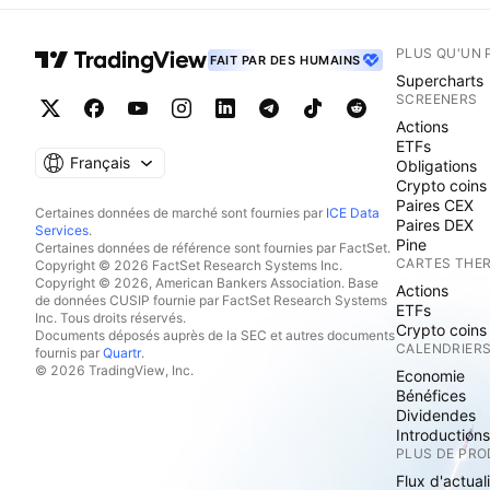
PLUS QU'UN 
FAIT PAR DES HUMAINS
Supercharts
SCREENERS
Actions
ETFs
Français
Obligations
Crypto coins
Paires CEX
Certaines données de marché sont fournies par
ICE Data
Paires DEX
Services
.
Pine
Certaines données de référence sont fournies par FactSet.
CARTES THE
Copyright © 2026 FactSet Research Systems Inc.
Copyright © 2026, American Bankers Association. Base
Actions
de données CUSIP fournie par FactSet Research Systems
ETFs
Inc. Tous droits réservés.
Crypto coins
Documents déposés auprès de la SEC et autres documents
CALENDRIER
fournis par
Quartr
.
© 2026 TradingView, Inc.
Economie
Bénéfices
Dividendes
Introduction
PLUS DE PRO
Flux d'actual