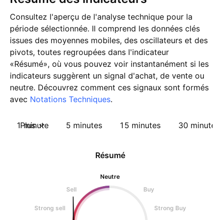
Consultez l'aperçu de l'analyse technique pour la
période sélectionnée. Il comprend les données clés
issues des moyennes mobiles, des oscillateurs et des
pivots, toutes regroupées dans l'indicateur
«Résumé», où vous pouvez voir instantanément si les
indicateurs suggèrent un signal d'achat, de vente ou
neutre. Découvrez comment ces signaux sont formés
avec
Notations Techniques
.
1 minute
Plus
5 minutes
15 minutes
30 minutes
Résumé
Neutre
Sell
Buy
Strong sell
Strong Buy