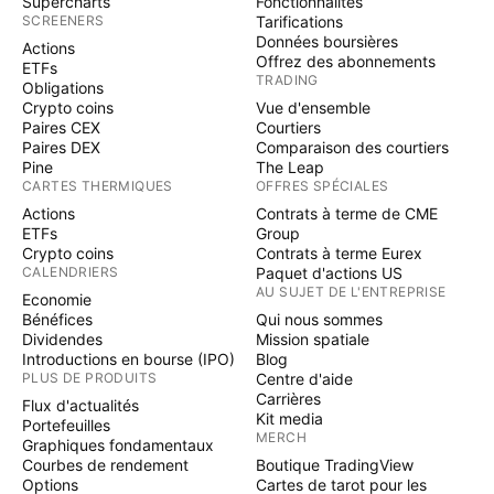
Supercharts
Fonctionnalités
SCREENERS
Tarifications
Données boursières
Actions
Offrez des abonnements
ETFs
TRADING
Obligations
Crypto coins
Vue d'ensemble
Paires CEX
Courtiers
Paires DEX
Comparaison des courtiers
Pine
The Leap
CARTES THERMIQUES
OFFRES SPÉCIALES
Actions
Contrats à terme de CME
ETFs
Group
Crypto coins
Contrats à terme Eurex
CALENDRIERS
Paquet d'actions US
AU SUJET DE L'ENTREPRISE
Economie
Bénéfices
Qui nous sommes
Dividendes
Mission spatiale
Introductions en bourse (IPO)
Blog
PLUS DE PRODUITS
Centre d'aide
Carrières
Flux d'actualités
Kit media
Portefeuilles
MERCH
Graphiques fondamentaux
Courbes de rendement
Boutique TradingView
Options
Cartes de tarot pour les