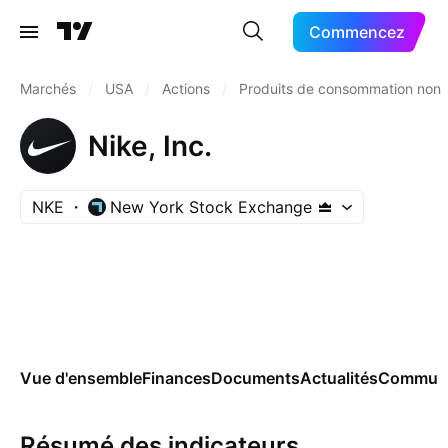
Commencez
Marchés
/
USA
/
Actions
/
Produits de consommation non 
Nike, Inc.
NKE
New York Stock Exchange
Vue d'ensemble
Finances
Documents
Actualités
Commun
Résumé des indicateurs