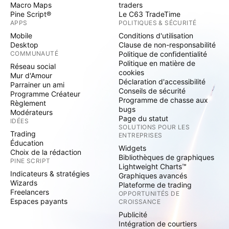
Macro Maps
traders
Pine Script®
Le C63 TradeTime
APPS
POLITIQUES & SÉCURITÉ
Mobile
Conditions d'utilisation
Desktop
Clause de non-responsabilité
COMMUNAUTÉ
Politique de confidentialité
Politique en matière de
Réseau social
cookies
Mur d'Amour
Déclaration d'accessibilité
Parrainer un ami
Conseils de sécurité
Programme Créateur
Programme de chasse aux
Règlement
bugs
Modérateurs
Page du statut
IDÉES
SOLUTIONS POUR LES
Trading
ENTREPRISES
Éducation
Widgets
Choix de la rédaction
Bibliothèques de graphiques
PINE SCRIPT
Lightweight Charts™
Indicateurs & stratégies
Graphiques avancés
Wizards
Plateforme de trading
Freelancers
OPPORTUNITÉS DE
Espaces payants
CROISSANCE
Publicité
Intégration de courtiers