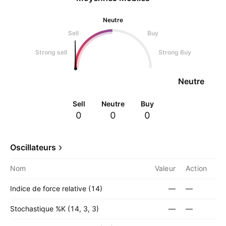
Neutre
Sell
Buy
Strong sell
Strong Buy
Neutre
Sell
Neutre
Buy
0
0
0
Oscillateurs
Nom
Valeur
Action
Indice de force relative (14)
—
—
Stochastique %K (14, 3, 3)
—
—