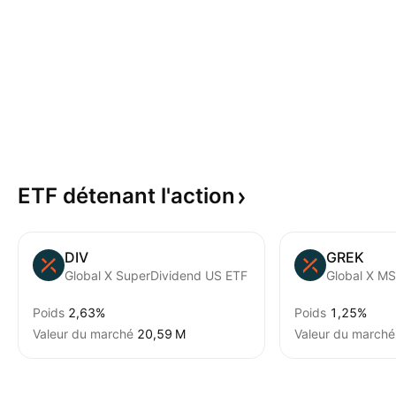
ETF détenant
l'action
DIV
GREK
Global X SuperDividend US ETF
Global X M
Poids
2,63%
Poids
1,25%
Valeur du marché
‪20,59 M‬
Valeur du marché