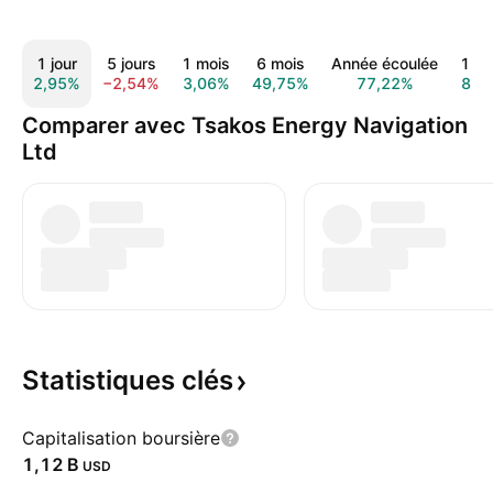
1 jour
5 jours
1 mois
6 mois
Année écoulée
1 a
2,95%
−2,54%
3,06%
49,75%
77,22%
84,
Comparer avec Tsakos Energy Navigation
Ltd
Statistiques
clés
Capitalisation boursière
‪1,12 B‬
USD