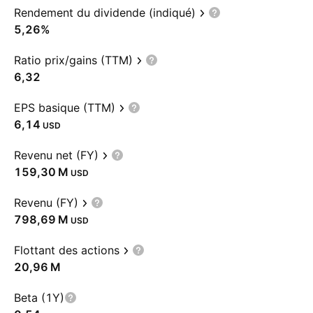
Rendement du dividende (indiqué)
5,26%
Ratio prix/gains (TTM)
6,32
EPS basique (TTM)
6,14
USD
Revenu net (FY)
‪159,30 M‬
USD
Revenu (FY)
‪798,69 M‬
USD
Flottant des actions
‪20,96 M‬
Beta (1Y)