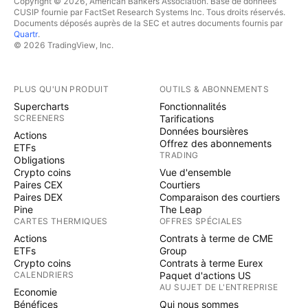
Copyright © 2026, American Bankers Association. Base de données
CUSIP fournie par FactSet Research Systems Inc. Tous droits réservés.
Documents déposés auprès de la SEC et autres documents fournis par
Quartr
.
© 2026 TradingView, Inc.
PLUS QU'UN PRODUIT
OUTILS & ABONNEMENTS
Supercharts
Fonctionnalités
SCREENERS
Tarifications
Données boursières
Actions
Offrez des abonnements
ETFs
TRADING
Obligations
Crypto coins
Vue d'ensemble
Paires CEX
Courtiers
Paires DEX
Comparaison des courtiers
Pine
The Leap
CARTES THERMIQUES
OFFRES SPÉCIALES
Actions
Contrats à terme de CME
ETFs
Group
Crypto coins
Contrats à terme Eurex
CALENDRIERS
Paquet d'actions US
AU SUJET DE L'ENTREPRISE
Economie
Bénéfices
Qui nous sommes