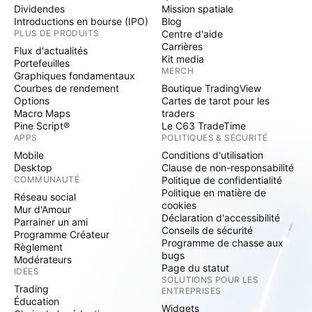
Dividendes
Mission spatiale
Introductions en bourse (IPO)
Blog
PLUS DE PRODUITS
Centre d'aide
Carrières
Flux d'actualités
Kit media
Portefeuilles
MERCH
Graphiques fondamentaux
Courbes de rendement
Boutique TradingView
Options
Cartes de tarot pour les
Macro Maps
traders
Pine Script®
Le C63 TradeTime
APPS
POLITIQUES & SÉCURITÉ
Mobile
Conditions d'utilisation
Desktop
Clause de non-responsabilité
COMMUNAUTÉ
Politique de confidentialité
Politique en matière de
Réseau social
cookies
Mur d'Amour
Déclaration d'accessibilité
Parrainer un ami
Conseils de sécurité
Programme Créateur
Programme de chasse aux
Règlement
bugs
Modérateurs
Page du statut
IDÉES
SOLUTIONS POUR LES
Trading
ENTREPRISES
Éducation
Widgets