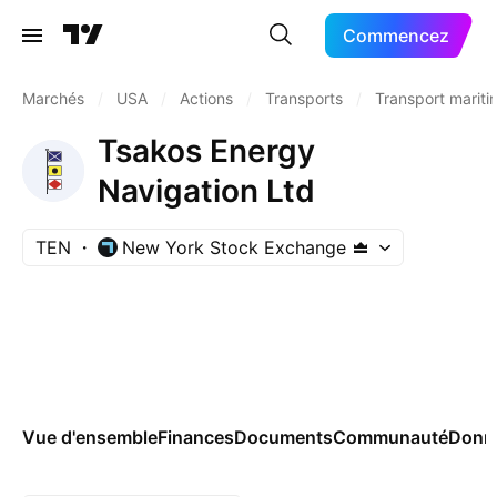
Commencez
Marchés
/
USA
/
Actions
/
Transports
/
Transport mariti
Tsakos Energy
Navigation Ltd
TEN
New York Stock Exchange
Vue d'ensemble
Finances
Documents
Communauté
Donn