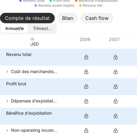
Revenu total
Profit brut
Bénéfice d'exploitation
Revenu avant impôts
Revenu net
Compte de résultat
Bilan
Cash flow
Annuel/le
Trimestriel/le
Métriques
2006
2007
Devise: USD
Revenu total
Coût des marchandises vendues
Profit brut
Dépenses d'exploitation (hors COGS)
Bénéfice d'exploitation
Non-operating income (total)