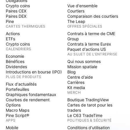
Obligations
Crypto coins
Vue d'ensemble
Paires CEX
Courtiers
Paires DEX
Comparaison des courtiers
Pine
The Leap
CARTES THERMIQUES
OFFRES SPÉCIALES
Actions
Contrats à terme de CME
ETFs
Group
Crypto coins
Contrats à terme Eurex
CALENDRIERS
Paquet d'actions US
AU SUJET DE L'ENTREPRISE
Economie
Bénéfices
Qui nous sommes
Dividendes
Mission spatiale
Introductions en bourse (IPO)
Blog
PLUS DE PRODUITS
Centre d'aide
Carrières
Flux d'actualités
Kit media
Portefeuilles
MERCH
Graphiques fondamentaux
Courbes de rendement
Boutique TradingView
Options
Cartes de tarot pour les
Macro Maps
traders
Pine Script®
Le C63 TradeTime
APPS
POLITIQUES & SÉCURITÉ
Mobile
Conditions d'utilisation