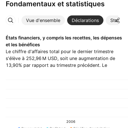
Fondamentaux et statistiques
Vue d'ensemble
Déclarations
Statisti
Plus
États financiers, y compris les recettes, les dépenses
et les bénéfices
Le chiffre d'affaires total pour le dernier trimestre
s'élève à ‪252,96 M‬ USD, soit une augmentation de
13,90% par rapport au trimestre précédent. Le
revenu net de Q1 26 est ‪88,42 M‬ USD.
2006