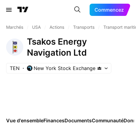
Commencez
Marchés
/
USA
/
Actions
/
Transports
/
Transport mariti
Tsakos Energy
Navigation Ltd
TEN
New York Stock Exchange
Vue d'ensemble
Finances
Documents
Communauté
Donn