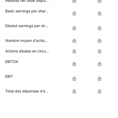
Résultat net dilué disponible pour les actionnaires ordinaires
Basic earnings per share (basic EPS)
Diluted earnings per share (diluted EPS)
Nombre moyen d'actions de base en circulation
Actions diluées en circulation
EBITDA
EBIT
Total des dépenses d'exploitation