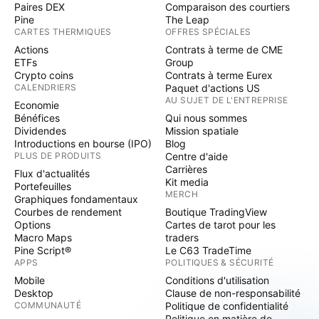
Paires DEX
Comparaison des courtiers
Pine
The Leap
CARTES THERMIQUES
OFFRES SPÉCIALES
Actions
Contrats à terme de CME
ETFs
Group
Crypto coins
Contrats à terme Eurex
CALENDRIERS
Paquet d'actions US
AU SUJET DE L'ENTREPRISE
Economie
Bénéfices
Qui nous sommes
Dividendes
Mission spatiale
Introductions en bourse (IPO)
Blog
PLUS DE PRODUITS
Centre d'aide
Carrières
Flux d'actualités
Kit media
Portefeuilles
MERCH
Graphiques fondamentaux
Courbes de rendement
Boutique TradingView
Options
Cartes de tarot pour les
Macro Maps
traders
Pine Script®
Le C63 TradeTime
APPS
POLITIQUES & SÉCURITÉ
Mobile
Conditions d'utilisation
Desktop
Clause de non-responsabilité
COMMUNAUTÉ
Politique de confidentialité
Politique en matière de