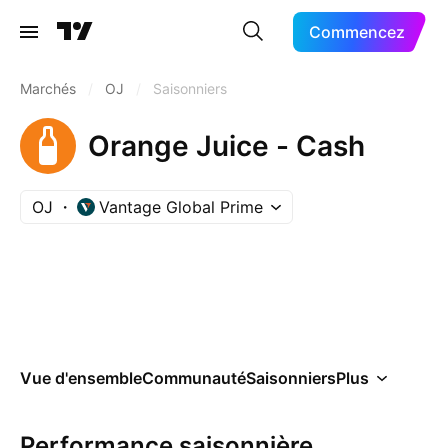
Commencez
Marchés
/
OJ
/
Saisonniers
Orange Juice - Cash
OJ
Vantage Global Prime
Vue d'ensemble
Communauté
Saisonniers
Plus
Performance saisonnière